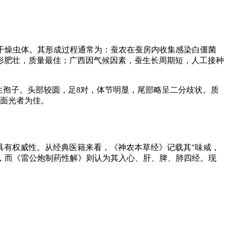
uillant)而致死的干燥虫体。其形成过程通常为：蚕农在蚕房内收集感染白僵菌
形肥壮，质量最佳；广西因气候因素，蚕生长周期短，人工接种
和分生孢子。头部较圆，足8对，体节明显，尾部略呈二分歧状。质
断面光者为佳。
具有权威性。从经典医籍来看，《神农本草经》记载其"味咸，
经，而《雷公炮制药性解》则认为其入心、肝、脾、肺四经。现