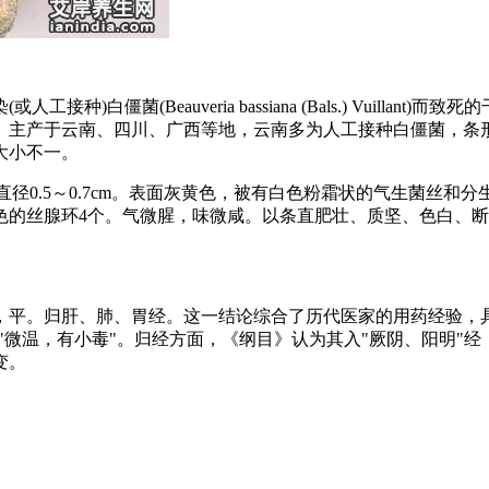
感染(或人工接种)白僵菌(Beauveria bassiana (Bals.) V
。主产于云南、四川、广西等地，云南多为人工接种白僵菌，条
大小不一。
直径0.5～0.7cm。表面灰黄色，被有白色粉霜状的气生菌丝
色的丝腺环4个。气微腥，味微咸。以条直肥壮、质坚、色白、
辛，平。归肝、肺、胃经。这一结论综合了历代医家的用药经验，
其"微温，有小毒"。归经方面，《纲目》认为其入"厥阴、阳明"
变。