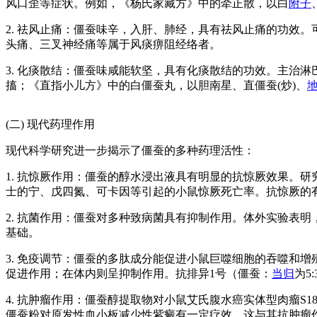
风口歪等症状。例如，《杨氏家藏方》中的牵正散，以白
附子
2. 祛风止痛：僵蚕味辛，入肝、肺经，具有祛风止痛的功效
头痛、三叉神经痛等属于风痰痹阻经络者。
3. 化痰散结：僵蚕味咸能软坚，具有化痰散结的功效。主治
搐；《直指小儿方》中的白僵蚕丸，以胆南星、直僵蚕(炒)、
(二) 现代药理作用
现代科学研究进一步揭示了僵蚕的多种药理活性：
1. 抗惊厥作用：僵蚕的醇水浸出液具有明显的抗惊厥效果。研
士的宁、戊四氮、可卡因等引起的小鼠惊厥死亡率。抗惊厥的
2. 抗菌作用：僵蚕对多种致病菌具有抑制作用。体外实验表
基础。
3. 免疫调节：僵蚕的多肽成分能促进小鼠巨噬细胞的吞噬和增殖，
促进作用；在体内则呈抑制作用。抗排异1号（僵蚕：
当归
为5
4. 抗肿瘤作用：僵蚕醇提取物对小鼠艾氏腹水癌实体型肉瘤
僵蚕粉对原发性血小板减少性紫癜有一定疗效，这与其抗肿瘤