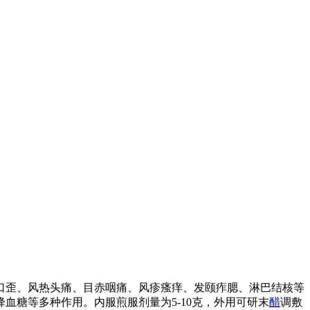
口歪、风热头痛、目赤咽痛、风疹瘙痒、发颐痄腮、淋巴结核等
糖等多种作用。内服煎服剂量为5-10克，外用可研末
醋
调敷