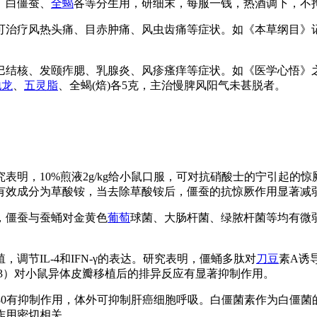
、白僵蚕、
全蝎
各等分生用，研细末，每服一钱，热酒调下，不
。可治疗风热头痛、目赤肿痛、风虫齿痛等症状。如《本草纲目》
淋巴结核、发颐痄腮、乳腺炎、风疹瘙痒等症状。如《医学心悟
地龙
、
五灵脂
、全蝎(焙)各5克，主治慢脾风阳气未甚脱者。
究表明，10%煎液2g/kg给小鼠口服，可对抗硝酸士的宁引起的
有效成分为草酸铵，当去除草酸铵后，僵蚕的抗惊厥作用显著减
明，僵蚕与蚕蛹对金黄色
葡萄
球菌、大肠杆菌、绿脓杆菌等均有微
调节IL-4和IFN-γ的表达。研究表明，僵蛹多肽对
刀豆
素A诱
:3）对小鼠异体皮瓣移植后的排异反应有显著抑制作用。
S180有抑制作用，体外可抑制肝癌细胞呼吸。白僵菌素作为白僵
作用密切相关。