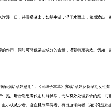
糯米泔浸一日，待蚕桑涎出，如蜗牛涎，浮于水面上，然后漉出
粉碎的作用，同时可降低某些成分的含量，增强特定功效。例如
明确记载"孕妇忌用"，《日华子本草》亦载"孕妇及备孕期女性禁
解产生氨。肝昏迷患者代谢功能异常，无法有效处理多余的氨，可
间。血小板减少者、凝血机制障碍者、有出血倾向者（如消化道出