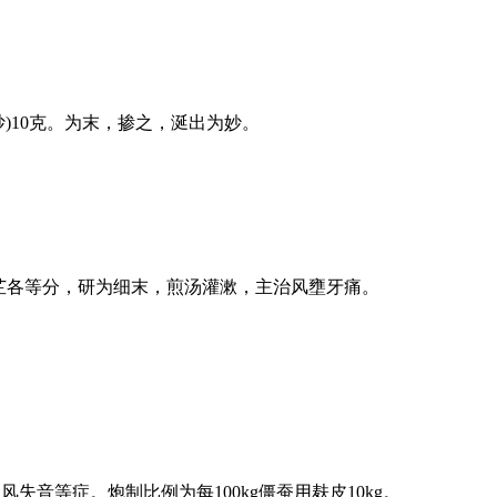
)10克。为末，掺之，涎出为妙。
。
芷各等分，研为细末，煎汤灌漱，主治风壅牙痛。
音等症。炮制比例为每100kg僵蚕用麸皮10kg。