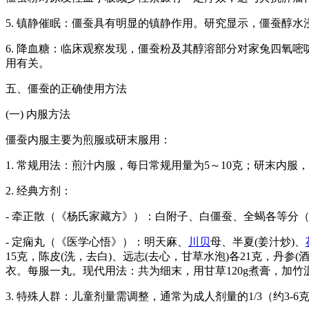
5. 镇静催眠：僵蚕具有明显的镇静作用。研究显示，僵蚕醇水浸出液
6. 降血糖：临床观察发现，僵蚕粉及其醇溶部分对家兔四氧
用有关。
五、僵蚕的正确使用方法
(一) 内服方法
僵蚕内服主要为煎服或研末服用：
1. 常规用法：煎汁内服，每日常规用量为5～10克；研末内服
2. 经典方剂：
- 牵正散（《杨氏家藏方》）：白附子、白僵蚕、全蝎各等分
- 定痫丸（《医学心悟》）：明天麻、
川贝
母、半夏(姜汁炒)、
15克，陈皮(洗，去白)、远志(去心，甘草水泡)各21克，丹
衣。每服一丸。现代用法：共为细末，用甘草120g煮膏，加竹沥汁
3. 特殊人群：儿童剂量需调整，通常为成人剂量的1/3（约3