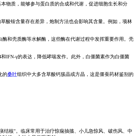
和组织的基本物质，能够参与蛋白质的合成和代谢，促进细胞生长和分
僵蚕的草酸铵含量存在差异，炮制方法也会影响其含量。例如，项林
。
、蛋白酶和壳质酶等水解酶，这些酶在代谢过程中发挥重要作用。壳
和IFN-γ的表达，降低哮喘发作。此外，白僵菌素作为白僵菌
化的
桑叶
组织中大多含草酸钙簇晶或方晶，这是僵蚕药材鉴别的
风痰结核"。临床常用于治疗惊痫抽搐、小儿急惊风、破伤风、中