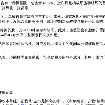
.73%，含有17种氨基酸，总含量32.87%。蛋白质是构成细胞
、抗氧化、抗炎等。
5.82%之间。草酸铵是抗惊厥的主要活性成分，研究发现不同产地
量检测，发现含量略有不同，说明炮制对草酸铵含量有一定影响
种被修饰的肽，其中373种鉴定率较高。此外，僵蚕还含有脂酶
α和IL-1β水平，从而发挥抗炎作用。
抗癌等多种药理活性。研究发现，僵蚕中的黄酮成分能够调控IL-4
黄色素、环醋肽类白僵菌素、羟基促脱皮留醇等成分。其中，未消
详细记载：
《神农本草经》记载其"主小儿惊痫夜啼"，《本草纲目》亦载"散