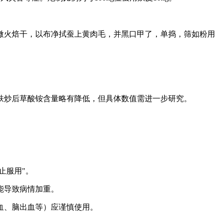
，微火焙干，以布净拭蚕上黄肉毛，并黑口甲了，单捣，筛如粉用
，麸炒后草酸铵含量略有降低，但具体数值需进一步研究。
止服用"。
能导致病情加重。
血、脑出血等）应谨慎使用。