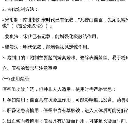
2. 古代炮制方法：
- 米泔制：南北朝刘宋时代已有记载，"凡使白僵蚕，先须以
也"（《雷公炮炙论》）。
- 姜炙法：宋代已有记载，能增强化痰散结作用。
- 醋浸法：明代记载，能增强祛风定惊作用。
3. 炮制目的：炮制主要起到矫臭矫味、去除表面菌丝、易于
六、僵蚕的禁忌与注意事项
(一) 使用禁忌
僵蚕虽功效广泛，但并非人人适用，使用时需严格禁忌：
1. 孕妇禁用：僵蚕具有抗凝血作用，可能影响胎儿发育。药典
2. 肝昏迷患者慎用：僵蚕中含有草酸铵，进入人体后可能分
3. 出血倾向者慎用：僵蚕具有抗凝血作用，可能延长凝血时