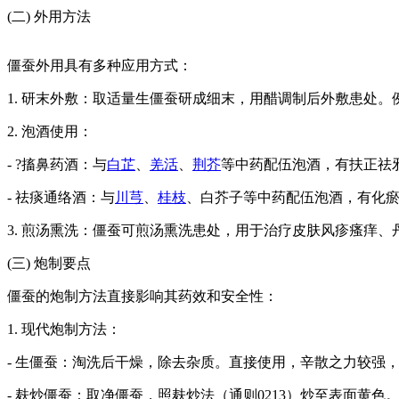
(二) 外用方法
僵蚕外用具有多种应用方式：
1. 研末外敷：取适量生僵蚕研成细末，用醋调制后外敷患处。
2. 泡酒使用：
- ?搐鼻药酒：与
白芷
、
羌活
、
荆芥
等中药配伍泡酒，有扶正祛
- 祛痰通络酒：与
川芎
、
桂枝
、白芥子等中药配伍泡酒，有化
3. 煎汤熏洗：僵蚕可煎汤熏洗患处，用于治疗皮肤风疹瘙痒、
(三) 炮制要点
僵蚕的炮制方法直接影响其药效和安全性：
1. 现代炮制方法：
- 生僵蚕：淘洗后干燥，除去杂质。直接使用，辛散之力较强
- 麸炒僵蚕：取净僵蚕，照麸炒法（通则0213）炒至表面黄色