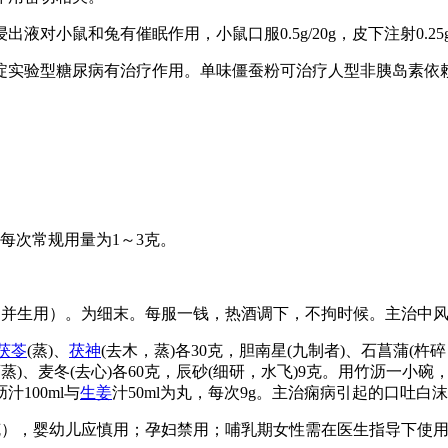
对小鼠和兔有催眠作用，小鼠口服0.5g/20g，皮下注射0.25g/
嘧啶实验型糖尿病有治疗作用。单味僵蚕粉可治疗人型非胰岛素
，每次常规用量为1～3克。
（并生用）。为细末。每服一钱，热酒调下，不拘时候。主治中
茯苓
(蒸)、
茯神
(去木，蒸)各30克，胆南星(九制者)、石菖蒲(杵
参(酒蒸)、麦冬(去心)各60克，辰砂(细研，水飞)9克。用竹沥
100ml与
生姜
汁50ml为丸，每次9g。主治痫病引起的口吐
-6克），婴幼儿应慎用；孕妇禁用；哺乳期女性需在医生指导下使