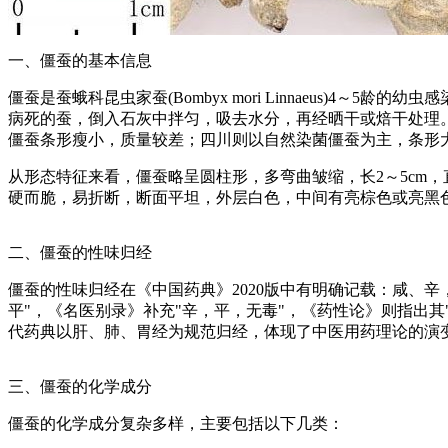
一、僵蚕的基本信息
僵蚕是蚕蛾科昆虫家蚕(Bombyx mori Linnaeus)4～5龄的幼虫
病死的蚕，倒入石灰中拌匀，吸去水分，再经晒干或焙干处理
僵蚕条形瘦小，质量较差；四川则以自然染菌僵蚕为主，条形
从形态特征来看，僵蚕略呈圆柱形，多弯曲皱缩，长2～5cm，
硬而脆，易折断，断面平坦，外层白色，中间有亮棕色或亮黑
二、僵蚕的性味归经
僵蚕的性味归经在《中国药典》2020版中有明确记载：咸、
平"，《名医别录》补充"辛，平，无毒"，《药性论》则指出
代药典以肝、肺、胃经为规范归经，体现了中医用药理论的演
三、僵蚕的化学成分
僵蚕的化学成分复杂多样，主要包括以下几类：