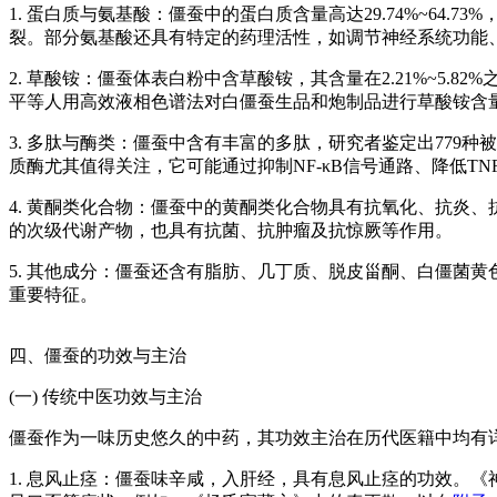
1. 蛋白质与氨基酸：僵蚕中的蛋白质含量高达29.74%~64
裂。部分氨基酸还具有特定的药理活性，如调节神经系统功能
2. 草酸铵：僵蚕体表白粉中含草酸铵，其含量在2.21%~
平等人用高效液相色谱法对白僵蚕生品和炮制品进行草酸铵含
3. 多肽与酶类：僵蚕中含有丰富的多肽，研究者鉴定出779
质酶尤其值得关注，它可能通过抑制NF-κB信号通路、降低TNF-
4. 黄酮类化合物：僵蚕中的黄酮类化合物具有抗氧化、抗炎、
的次级代谢产物，也具有抗菌、抗肿瘤及抗惊厥等作用。
5. 其他成分：僵蚕还含有脂肪、几丁质、脱皮甾酮、白僵菌
重要特征。
四、僵蚕的功效与主治
(一) 传统中医功效与主治
僵蚕作为一味历史悠久的中药，其功效主治在历代医籍中均有
1. 息风止痉：僵蚕味辛咸，入肝经，具有息风止痉的功效。