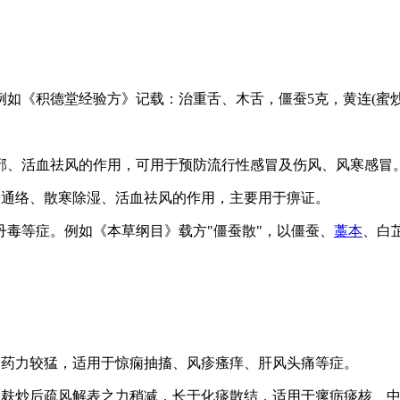
例如《积德堂经验方》记载：治重舌、木舌，僵蚕5克，黄连(蜜炒
邪、活血祛风的作用，可用于预防流行性感冒及伤风、风寒感冒
瘀通络、散寒除湿、活血祛风的作用，主要用于痹证。
丹毒等症。例如《本草纲目》载方"僵蚕散"，以僵蚕、
藁本
、白
，药力较猛，适用于惊痫抽搐、风疹瘙痒、肝风头痛等症。
。麸炒后疏风解表之力稍减，长于化痰散结，适用于瘰疬痰核、中风失