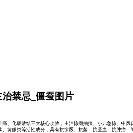
治禁忌_僵蚕图片
止痛、化痰散结三大核心功效，主治惊痫抽搐、小儿急惊、中风
、黄酮类等活性成分，具有抗惊厥、抗菌、抗凝血、抗肿瘤、降血