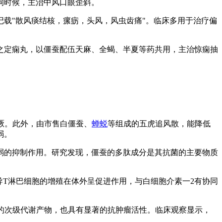
拘时候，主治中风口眼歪斜。
记载"散风痰结核，瘰疬，头风，风虫齿痛"。临床多用于治疗偏
》之定痫丸，以僵蚕配伍天麻、全蝎、半夏等药共用，主治惊痫抽
惊厥。此外，由市售白僵蚕、
蝉蜕
等组成的五虎追风散，能降低
弱。
弱的抑制作用。研究发现，僵蚕的多肽成分是其抗菌的主要物质
导T淋巴细胞的增殖在体外呈促进作用，与白细胞介素一2有协同
菌的次级代谢产物，也具有显著的抗肿瘤活性。临床观察显示，