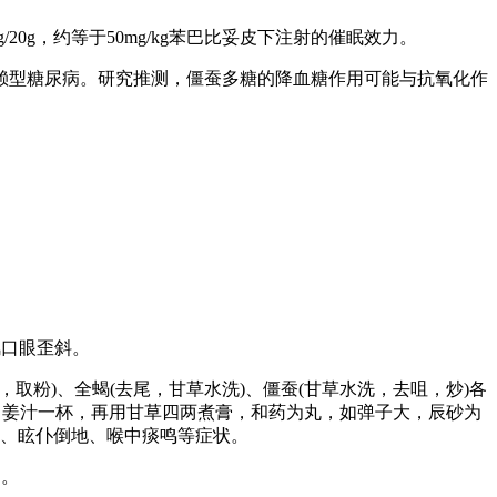
20g，约等于50mg/kg苯巴比妥皮下注射的催眠效力。
依赖型糖尿病。研究推测，僵蚕多糖的降血糖作用可能与抗氧化作
风口眼歪斜。
碎，取粉)、全蝎(去尾，甘草水洗)、僵蚕(甘草水洗，去咀，炒)各
一小碗，姜汁一杯，再用甘草四两煮膏，和药为丸，如弹子大，辰砂为
白沫、眩仆倒地、喉中痰鸣等症状。
用。