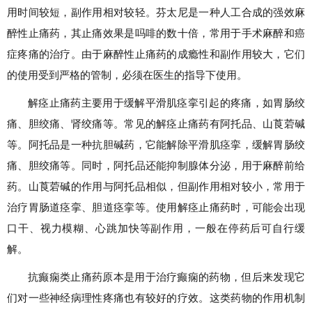
用时间较短，副作用相对较轻。芬太尼是一种人工合成的强效麻
醉性止痛药，其止痛效果是吗啡的数十倍，常用于手术麻醉和癌
症疼痛的治疗。由于麻醉性止痛药的成瘾性和副作用较大，它们
的使用受到严格的管制，必须在医生的指导下使用。
解痉止痛药主要用于缓解平滑肌痉挛引起的疼痛，如胃肠绞
痛、胆绞痛、肾绞痛等。常见的解痉止痛药有阿托品、山莨菪碱
等。阿托品是一种抗胆碱药，它能解除平滑肌痉挛，缓解胃肠绞
痛、胆绞痛等。同时，阿托品还能抑制腺体分泌，用于麻醉前给
药。山莨菪碱的作用与阿托品相似，但副作用相对较小，常用于
治疗胃肠道痉挛、胆道痉挛等。使用解痉止痛药时，可能会出现
口干、视力模糊、心跳加快等副作用，一般在停药后可自行缓
解。
抗癫痫类止痛药原本是用于治疗癫痫的药物，但后来发现它
们对一些神经病理性疼痛也有较好的疗效。这类药物的作用机制