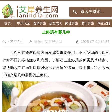
首页
中药大全
食物养生
孩童成长
两性养生
老年养生
养生宝典
止疼药有哪几种
老年养生
来源：艾岸养生网
2025-07-04 14:55
>
止疼药在缓解疼痛方面发挥着重要作用，不同类型的止疼药
针对不同的疼痛症状和病因。了解这些止疼药的种类及其特点，
能帮助我们在面对疼痛时做出更合适的选择。接下来，将为大家
详细介绍几种常见的止疼药。