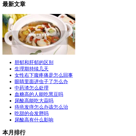
最新文章
胆郁和肝郁的区别
生理期持续几天
女性右下腹疼痛是怎么回事
眼睛里面进虫子了怎么办
中药渣怎么处理
血糖高的人能吃黑豆吗
尿酸高能吃大蒜吗
痔疮发痒怎么办该怎么治
吃甜的会发胖吗
尿酸高有什么影响
本月排行