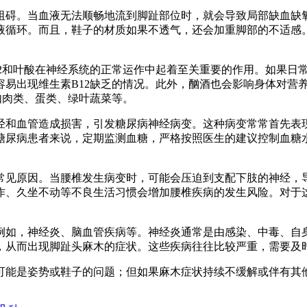
阻碍。当血液无法顺畅地流到脚趾部位时，就会导致局部缺血缺
液循环。而且，鞋子的材质如果不透气，还会加重脚部的不适感
12和叶酸在神经系统的正常运作中起着至关重要的作用。如果日
容易出现维生素B12缺乏的情况。此外，酗酒也会影响身体对营
如肉类、蛋类、绿叶蔬菜等。
经和血管造成损害，引发糖尿病神经病变。这种病变常常首先表
糖尿病患者来说，定期监测血糖，严格按照医生的建议控制血糖
常见原因。当腰椎发生病变时，可能会压迫到支配下肢的神经，
作、久坐不动等不良生活习惯会增加腰椎疾病的发生风险。对于
例如，神经炎、脑血管疾病等。神经炎通常是由感染、中毒、自
，从而出现脚趾头麻木的症状。这些疾病往往比较严重，需要及
可能是姿势或鞋子的问题；但如果麻木症状持续不缓解或伴有其