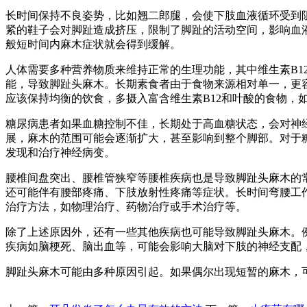
长时间保持不良姿势，比如翘二郎腿，会使下肢血液循环受到
紧的鞋子会对脚趾造成挤压，限制了脚趾的活动空间，影响血
般短时间内麻木症状就会得到缓解。
人体需要多种营养物质来维持正常的生理功能，其中维生素B
能，导致脚趾头麻木。长期素食者由于食物来源相对单一，更
应该保持均衡的饮食，多摄入富含维生素B12和叶酸的食物，
糖尿病患者如果血糖控制不佳，长期处于高血糖状态，会对神
展，麻木的范围可能会逐渐扩大，甚至影响到整个脚部。对于
发现和治疗神经病变。
腰椎间盘突出、腰椎管狭窄等腰椎疾病也是导致脚趾头麻木的
还可能伴有腰部疼痛、下肢放射性疼痛等症状。长时间弯腰工
治疗方法，如物理治疗、药物治疗或手术治疗等。
除了上述原因外，还有一些其他疾病也可能导致脚趾头麻木。
疾病如脑梗死、脑出血等，可能会影响大脑对下肢的神经支配
脚趾头麻木可能由多种原因引起。如果偶尔出现短暂的麻木，