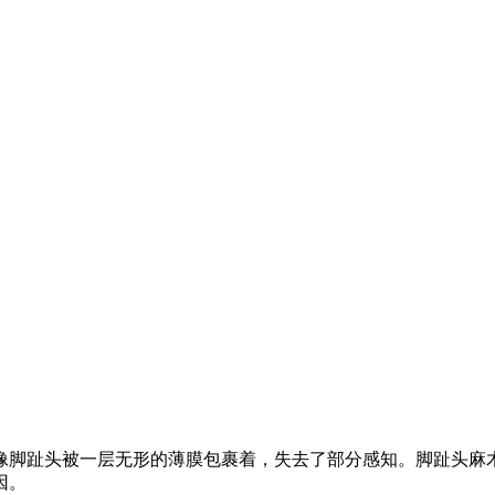
像脚趾头被一层无形的薄膜包裹着，失去了部分感知。脚趾头麻
因。