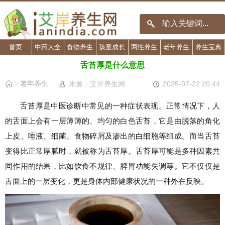
首页
中药大全
食物养生
孩童成长
两性养生
老年养生
养生宝典
舌苔厚是什么意思
老年养生
来源：艾岸养生网
2025-07-22 20:44
>
舌苔厚是中医诊断中常见的一种症状表现。正常情况下，人
的舌面上会有一层薄薄的、均匀的白色舌苔，它是由脱落的角化
上皮、唾液、细菌、食物碎屑及渗出的白细胞等组成。而当舌苔
变得比正常厚腻时，就被称为舌苔厚。舌苔厚可能是多种因素共
同作用的结果，比如饮食不规律、脾胃功能失调等。它不仅仅是
舌面上的一层变化，更是身体内部健康状况的一种外在反映。