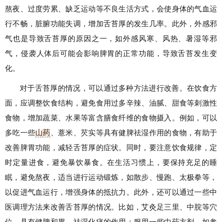
熬夜、过度劳累、缺乏运动等不良生活方式，会使身体的气血运
行不畅，脏腑功能失调，增加舌苔厚的发生几率。此外，外感邪
气也是导致舌苔厚的原因之一，如外感风寒、风热、暑湿等邪
气，侵袭人体后可能会影响脾胃的正常功能，导致舌苔发生变
化。
对于舌苔厚的情况，可以通过多种方法进行改善。在饮食方
面，应调整饮食结构，避免食用过多辛辣、油腻、甜食等刺激性
食物，增加蔬菜、水果等富含膳食纤维的食物摄入。例如，可以
多吃一些
山药
、薏米、芡实等具有健脾祛湿作用的食物，有助于
改善脾胃功能，减轻舌苔厚的症状。同时，要注意饮食规律，定
时定量进食，避免暴饮暴食。在生活习惯上，要保持充足的睡
眠，避免熬夜，适当进行运动锻炼，如散步、慢跑、太极拳等，
以促进气血运行，增强身体的抵抗力。此外，还可以通过一些中
医调理方法来改善舌苔厚的情况。比如，艾灸足三里、中脘等穴
位，具有健脾和胃、祛湿化痰的作用；服用一些中药方剂，如参