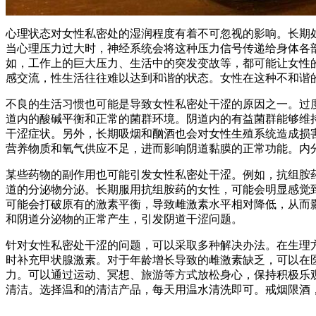
心理状态对女性私密处的湿润程度有着不可忽视的影响。长期
当心理压力过大时，神经系统会将这种压力信号传递给身体各
如，工作上的巨大压力、生活中的突发变故等，都可能让女性
感交流，性生活往往难以达到和谐的状态。女性在这种不和谐
不良的生活习惯也可能是导致女性私密处干涩的原因之一。过
道内的酸碱平衡和正常的菌群环境。阴道内的有益菌群能够维
干涩症状。另外，长期吸烟和酗酒也会对女性生殖系统造成损
营养物质和氧气供应不足，进而影响阴道黏膜的正常功能。内
某些药物的副作用也可能引发女性私密处干涩。例如，抗组胺
道的分泌物分泌。长期服用抗组胺药的女性，可能会明显感觉
可能会打破原有的激素平衡，导致雌激素水平相对降低，从而
和阴道分泌物的正常产生，引发阴道干涩问题。
针对女性私密处干涩的问题，可以采取多种解决办法。在生理
时补充甲状腺激素。对于年龄增长导致的雌激素缺乏，可以在
力。可以通过运动、冥想、旅游等方式放松身心，保持积极乐
清洁。选择温和的清洁产品，每天用温水清洗即可。戒烟限酒