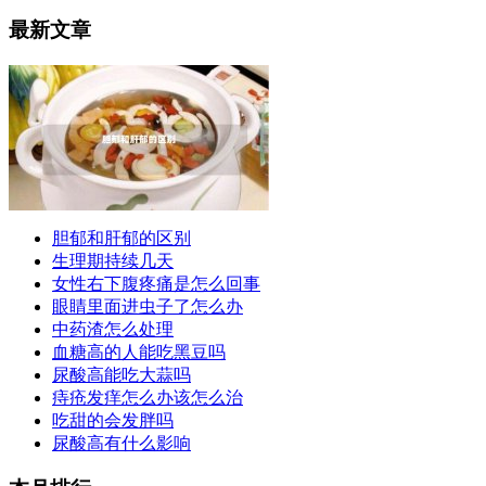
最新文章
胆郁和肝郁的区别
生理期持续几天
女性右下腹疼痛是怎么回事
眼睛里面进虫子了怎么办
中药渣怎么处理
血糖高的人能吃黑豆吗
尿酸高能吃大蒜吗
痔疮发痒怎么办该怎么治
吃甜的会发胖吗
尿酸高有什么影响