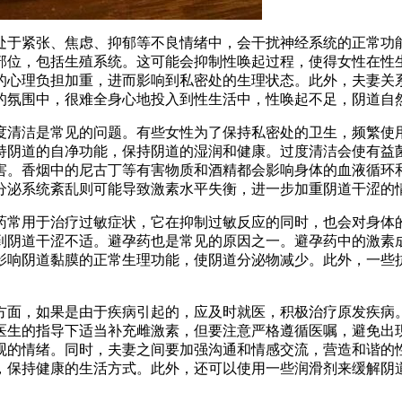
处于紧张、焦虑、抑郁等不良情绪中，会干扰神经系统的正常功
部位，包括生殖系统。这可能会抑制性唤起过程，使得女性在性
的心理负担加重，进而影响到私密处的生理状态。此外，夫妻关
的氛围中，很难全身心地投入到性生活中，性唤起不足，阴道自
度清洁是常见的问题。有些女性为了保持私密处的卫生，频繁使
持阴道的自净功能，保持阴道的湿润和健康。过度清洁会使有益
害。香烟中的尼古丁等有害物质和酒精都会影响身体的血液循环
分泌系统紊乱则可能导致激素水平失衡，进一步加重阴道干涩的
药常用于治疗过敏症状，它在抑制过敏反应的同时，也会对身体
到阴道干涩不适。避孕药也是常见的原因之一。避孕药中的激素
影响阴道黏膜的正常生理功能，使阴道分泌物减少。此外，一些
方面，如果是由于疾病引起的，应及时就医，积极治疗原发疾病
医生的指导下适当补充雌激素，但要注意严格遵循医嘱，避免出
观的情绪。同时，夫妻之间要加强沟通和情感交流，营造和谐的
，保持健康的生活方式。此外，还可以使用一些润滑剂来缓解阴