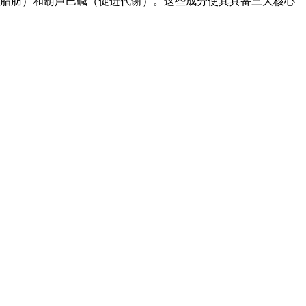
类转化脂肪）和葫芦巴碱（促进代谢）。这些成分使其具备三大核心