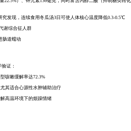
需量22.5%）、钾元素136毫克，同时富含丙醇二酸（抑制糖
究发现，连续食用冬瓜汤3日可使人体核心温度降低0.3-0.5℃
合代谢综合征人群
促进肠道蠕动
学验证：
咳嗽缓解率达72.3%
，尤其适合心源性水肿辅助治疗
缓解高温环境下的烦躁情绪