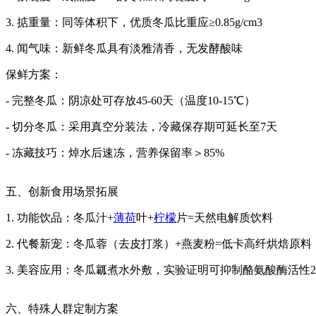
3. 掂重量：同等体积下，优质冬瓜比重应≥0.85g/cm3
4. 闻气味：新鲜冬瓜具有淡雅清香，无发酵酸味
保鲜方案：
- 完整冬瓜：阴凉处可存放45-60天（温度10-15℃）
- 切分冬瓜：采用真空分装法，冷藏保存期可延长至7天
- 冻藏技巧：焯水后速冻，营养保留率＞85%
五、创新食用场景拓展
1. 功能饮品：冬瓜汁+
薄荷
叶+
柠檬
片=天然电解质饮料
2. 代餐新宠：冬瓜蓉（去皮打浆）+燕麦粉=低卡高纤烘焙原料
3. 美容应用：冬瓜瓤煮水外敷，实验证明可抑制酪氨酸酶活性2
六、特殊人群定制方案