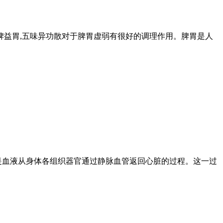
脾益胃,五味异功散对于脾胃虚弱有很好的调理作用。脾胃是人
是血液从身体各组织器官通过静脉血管返回心脏的过程。这一过