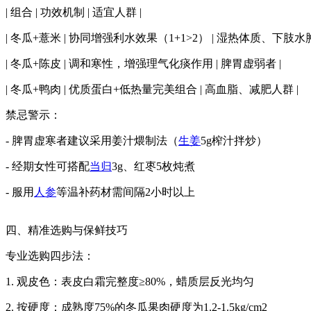
| 组合 | 功效机制 | 适宜人群 |
| 冬瓜+薏米 | 协同增强利水效果（1+1>2） | 湿热体质、下肢水肿
| 冬瓜+陈皮 | 调和寒性，增强理气化痰作用 | 脾胃虚弱者 |
| 冬瓜+鸭肉 | 优质蛋白+低热量完美组合 | 高血脂、减肥人群 |
禁忌警示：
- 脾胃虚寒者建议采用姜汁煨制法（
生姜
5g榨汁拌炒）
- 经期女性可搭配
当归
3g、红枣5枚炖煮
- 服用
人参
等温补药材需间隔2小时以上
四、精准选购与保鲜技巧
专业选购四步法：
1. 观皮色：表皮白霜完整度≥80%，蜡质层反光均匀
2. 按硬度：成熟度75%的冬瓜果肉硬度为1.2-1.5kg/cm2