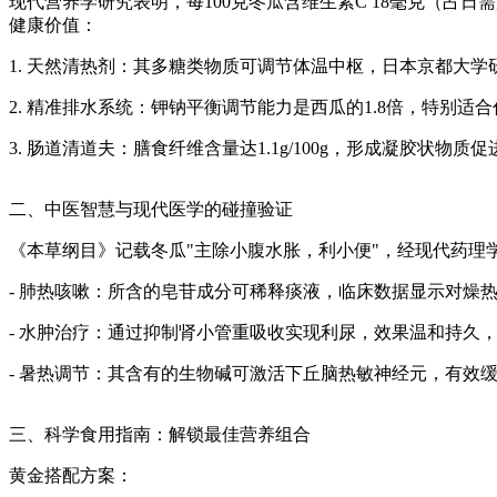
现代营养学研究表明，每100克冬瓜含维生素C 18毫克（占日
健康价值：
1. 天然清热剂：其多糖类物质可调节体温中枢，日本京都大学研
2. 精准排水系统：钾钠平衡调节能力是西瓜的1.8倍，特别适
3. 肠道清道夫：膳食纤维含量达1.1g/100g，形成凝胶状物质
二、中医智慧与现代医学的碰撞验证
《本草纲目》记载冬瓜"主除小腹水胀，利小便"，经现代药理
- 肺热咳嗽：所含的皂苷成分可稀释痰液，临床数据显示对燥热型
- 水肿治疗：通过抑制肾小管重吸收实现利尿，效果温和持久
- 暑热调节：其含有的生物碱可激活下丘脑热敏神经元，有效
三、科学食用指南：解锁最佳营养组合
黄金搭配方案：