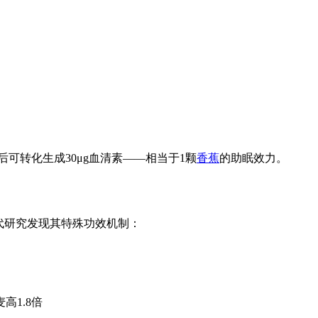
后可转化生成30μg血清素——相当于1颗
香蕉
的助眠效力。
代研究发现其特殊功效机制：
高1.8倍