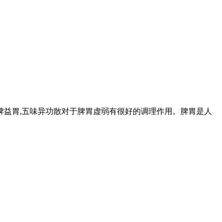
脾益胃,五味异功散对于脾胃虚弱有很好的调理作用。脾胃是人