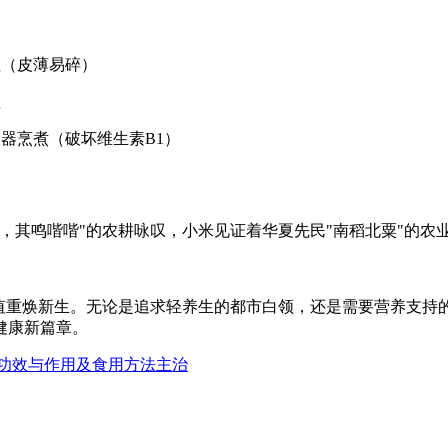
粒（皮薄易碎）
蛀
器烹煮（破坏维生素B1）
，其鸣喈喈"的农耕咏叹，小米见证着华夏先民"南稻北粟"的农
价值重焕新生。无论是追求轻养生的都市白领，还是需要营养支持
健康新篇章。
功效与作用及食用方法主治