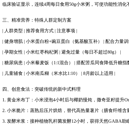
临床验证显示，连续4周每日食用50g小米粥，可使功能性消化
三、精准营养：特殊人群定制方案
| 人群类型 | 推荐食用方式 | 注意事项 |
| 健身增肌 | 小米蛋白粉+豌豆蛋白（氨基酸互补） | 配合力量训
| 孕期女性 | 小米红枣枸杞粥 | 避免过量（每日不超过80g） |
| 糖尿病患 | 小米藜麦饭（1:1混合） | 搭配苦瓜同食降低升糖指数
| 儿童辅食 | 小米南瓜糊（米水比1:10） | 8月龄以上适用 |
四、创意食法：突破传统的新中式料理
1. 黄金米布丁：小米浸泡4小时后与椰奶慢炖，撒奇亚籽提升Ome
2. 小米脆片：蒸熟后压片烘焙，替代高热量薯片（膳食纤维含
3. 发酵米浆：接种植物乳杆菌发酵12小时，获得天然GABA助