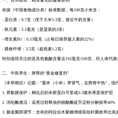
一、营养图谱：精准量化的健康密码
依据《中国食物成分表》标准数据，每100克小米含：
- 蛋白质：9.7克（优于大米3.3克，接近牛奶含量）
- 铁元素：5.1毫克（是菠菜的2倍）
- 维生素B1：0.33毫克（占每日推荐摄入量的22%）
- 膳食纤维：3.5克（超燕麦1.2克）
特别值得关注的是其色氨酸含量达192毫克/100克，经人体代谢
二、中医养生：脾胃的"黄金修复剂"
《本草纲目》记载："粟米（小米）养肾气，去脾胃中热"，现
1. 胃黏膜保护：糊化后的米胶蛋白可形成3-5微米厚度保护层
2. 消化酶激活：温煮过程释放的植酸酶提升淀粉分解效率40%
3. 肠道菌群调节：含有的阿拉伯木聚糖增殖双歧杆菌效率比燕麦