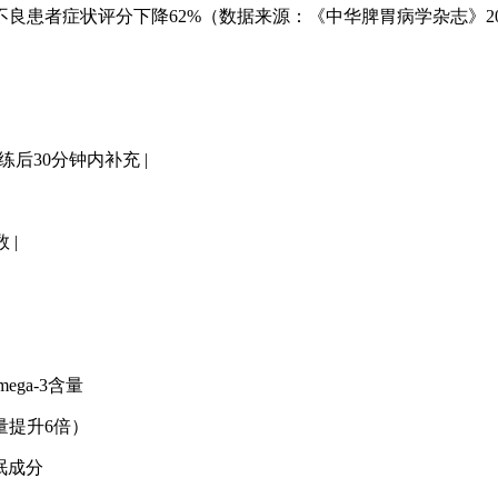
不良患者症状评分下降62%（数据来源：《中华脾胃病学杂志》20
练后30分钟内补充 |
 |
ga-3含量
量提升6倍）
眠成分