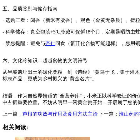
五、品质鉴别与储存指南
- 选购三看：闻香（新米有粟香）、观色（金黄无杂质）、搓
- 科学储存：真空包装+5℃冷藏可保鲜18个月，定期暴晒防虫
- 禁忌提醒：避免与
杏仁
同食（氰苷化合物可能超标），忌用铜
六、文化冷知识：超越食物的文明符号
从半坡遗址出土的碳化粟粒，到《诗经》"黄鸟于飞，集于灌木
标志产品，更成为乡村振兴的"黄金名片"。
结语：作为自然界馈赠的"全营养库"，小米正以科学验证的
中占据重要位置。不妨从明早一碗黄金粥开始，开启属于您的
上一篇：
芦根的功效与作用及食用方法主治
下一篇：
淮山药的
相关阅读: