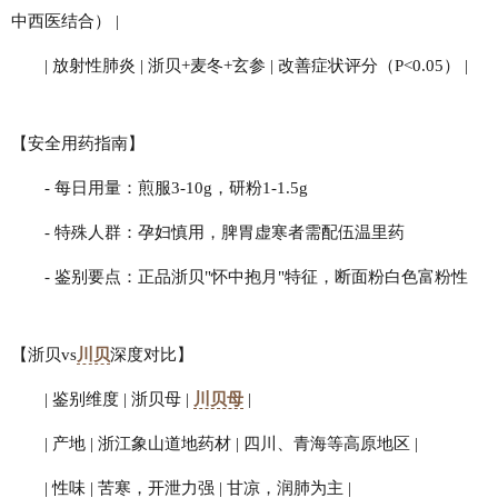
中西医结合） |
| 放射性肺炎 | 浙贝+麦冬+玄参 | 改善症状评分（P<0.05） |
【安全用药指南】
- 每日用量：煎服3-10g，研粉1-1.5g
- 特殊人群：孕妇慎用，脾胃虚寒者需配伍温里药
- 鉴别要点：正品浙贝"怀中抱月"特征，断面粉白色富粉性
【浙贝vs
川贝
深度对比】
| 鉴别维度 | 浙贝母 |
川贝母
|
| 产地 | 浙江象山道地药材 | 四川、青海等高原地区 |
| 性味 | 苦寒，开泄力强 | 甘凉，润肺为主 |