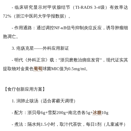
- 临床研究显示对甲状腺结节（TI-RADS 3-4级）有效率达
72%（浙江中医药大学学报数据）。
- 作用通路：通过调控NF-κB信号抑制炎症反应，诱导肿瘤细
胞凋亡。
3. 疮疡克星——外科应用新证
- 明代《外科正宗》载："浙贝磨敷治痈疽发背"，现代证实其
提取物对金黄色
葡萄
球菌MIC值为0.5mg/ml。
【食疗创新应用方案】
1. 润肺止咳汤（适合雾霾天调理）
- 配方：浙贝母6g+雪梨200g+南北杏各5g+
冰糖
10g
- 煮法：隔水炖1.5小时，取汁代茶饮，每日1剂（儿童减半）