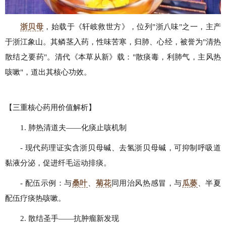
浙贝母
，始载于《轩岐救世方》，位列"浙八味"之一，主产
于浙江象山。其鳞茎入药，性味苦寒，归肺、心经，被誉为"清热
散结之要药"。清代《本草从新》载："散痰毒，利肺气，主风热
咳嗽"，道出其核心功效。
【三重核心药用价值解析】
1. 肺热清道夫——化痰止咳机制
- 现代药理证实含浙贝母碱、去氢浙贝母碱，可抑制呼吸道
黏液分泌，促进纤毛运动排痰。
- 配伍示例：与
桑叶
、
菊花
同用治风热感冒，与
瓜蒌
、半夏
配伍疗痰热咳嗽。
2. 散结圣手——抗肿瘤新发现