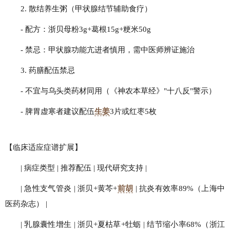
2. 散结养生粥（甲状腺结节辅助食疗）
- 配方：浙贝母粉3g+葛根15g+粳米50g
- 禁忌：甲状腺功能亢进者慎用，需中医师辨证施治
3. 药膳配伍禁忌
- 不宜与乌头类药材同用（《神农本草经》"十八反"警示）
- 脾胃虚寒者建议配伍
生姜
3片或红枣5枚
【临床适应症谱扩展】
| 病症类型 | 推荐配伍 | 现代研究支持 |
| 急性支气管炎 | 浙贝+黄芩+
前胡
| 抗炎有效率89%（上海中
医药杂志） |
| 乳腺囊性增生 | 浙贝+夏枯草+牡蛎 | 结节缩小率68%（浙江