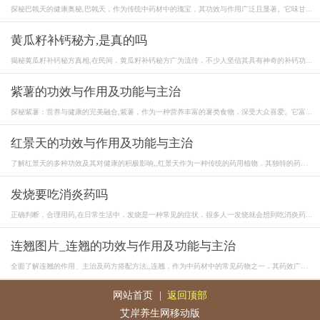
探秘巴戟天的健康奥秘,巴戟天，作为传统中药材中的瑰宝，其功效与作用广泛且显著。它味甘...
黄瓜籽补钙秘方,是真的吗
揭秘黄瓜籽补钙秘方真相,在民间，黄瓜籽补钙秘方广为流传，不少人坚信其具有神奇的补钙功...
紫薯的功效与作用及功能与主治
探秘紫薯：营养与健康的完美融合,紫薯，作为一种营养丰富的薯类食物，深受大众喜爱。它富...
红景天的功效与作用及功能与主治
了解红景天的多种功效及其对健康的积极影响,,红景天作为一种传统的药用植物，其独特的药
理...
发烧要吃消炎药吗
正确判断，合理用药,在日常生活中，发烧是一种常见的症状，很多人一发烧就会想到吃消炎药...
连翘图片_连翘的功效与作用及功能与主治
全面了解连翘的作用、主治及药方搭配方法,,连翘，作为中药材中的常见药物之一，其药效广
泛...
网站首页
|
返回顶部
艾岸养生网移动版