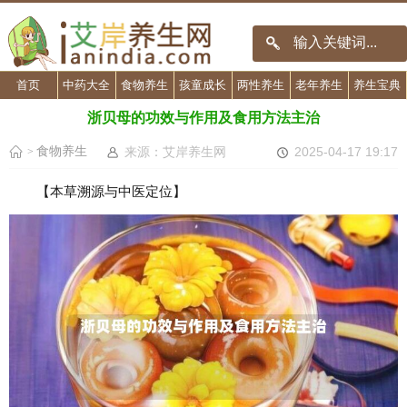
首页
中药大全
食物养生
孩童成长
两性养生
老年养生
养生宝典
浙贝母的功效与作用及食用方法主治
食物养生
来源：艾岸养生网
2025-04-17 19:17
>
【本草溯源与中医定位】