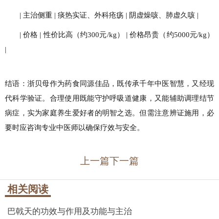
| 主治侧重 | 痰热实证、外科疮疡 | 阴虚燥咳、肺虚久咳 |
| 价格 | 性价比高（约300元/kg） | 价格昂贵（约5000元/kg）
|
结语：浙贝母作为药食同源佳品，既传承千年中医智慧，又经现
代科学验证。合理使用既能守护呼吸道健康，又能辅助调理结节
病症，实为家庭养生爱好者的明智之选。但需注意辨证施用，必
要时应咨询专业中医师以确保疗效与安全。
上一篇
下一篇
相关阅读
巴戟天的功效与作用及功能与主治