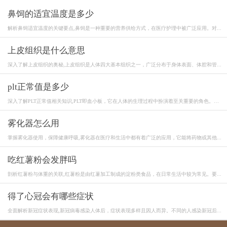
鼻饲的适宜温度是多少
解析鼻饲适宜温度的关键要点,鼻饲是一种重要的营养供给方式，在医疗护理中被广泛应用。对...
上皮组织是什么意思
深入了解上皮组织的奥秘,上皮组织是人体四大基本组织之一，广泛分布于身体表面、体腔和管...
plt正常值是多少
深入了解PLT正常值相关知识,PLT即血小板，它在人体的生理过程中扮演着至关重要的角色。血
小...
雾化器怎么用
掌握雾化器使用，保障健康呼吸,雾化器在医疗和生活中都有着广泛的应用，它能将药物或其他...
吃红薯粉会发胖吗
剖析红薯粉与体重的关联,红薯粉是由红薯加工制成的淀粉类食品，在日常生活中较为常见。要...
得了心冠会有哪些症状
全面解析新冠症状表现,新冠病毒感染人体后，症状表现多样且因人而异。不同的人感染新冠后...