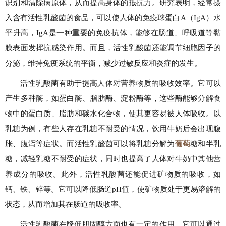
识别和清除病原体，从而提高身体的抵抗力。研究表明，经常摄
入含有活性乳酸菌的食品，可以使人体的免疫球蛋白A（IgA）水
平升高，IgA是一种重要的免疫抗体，能够在肠道、呼吸道等黏
膜表面发挥抗感染作用。而且，活性乳酸菌还能调节细胞因子的
分泌，维持免疫系统的平衡，减少过敏反应和炎症的发生。
活性乳酸菌有助于提高人体对营养物质的吸收效率。它可以
产生多种酶，如蛋白酶、脂肪酶、淀粉酶等，这些酶能够分解食
物中的蛋白质、脂肪和碳水化合物，使其更容易被人体吸收。以
乳糖为例，有些人存在乳糖不耐受的情况，饮用牛奶后会出现腹
胀、腹泻等症状。而活性乳酸菌可以将乳糖分解为
葡萄
糖和半乳
糖，减轻乳糖不耐受的症状，同时也提高了人体对牛奶中其他营
养成分的吸收。此外，活性乳酸菌还能促进矿物质的吸收，如
钙、铁、锌等。它可以降低肠道pH值，使矿物质处于更易溶解的
状态，从而增加其在肠道的吸收率。
活性乳酸菌在降低胆固醇方面也有一定的作用。它可以通过