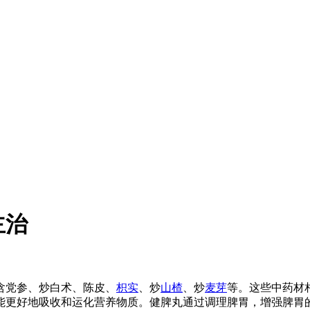
主治
含党参、炒白术、陈皮、
枳实
、炒
山楂
、炒
麦芽
等。这些中药材
能更好地吸收和运化营养物质。健脾丸通过调理脾胃，增强脾胃