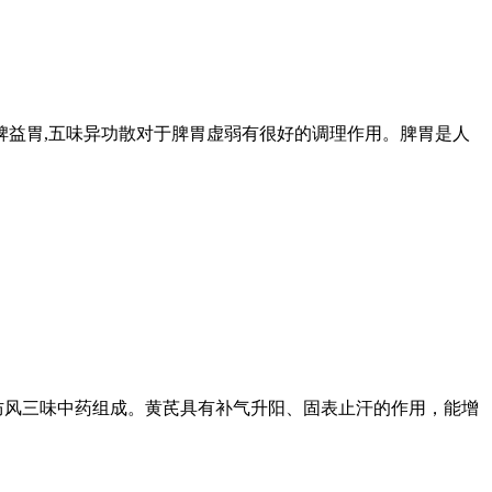
脾益胃,五味异功散对于脾胃虚弱有很好的调理作用。脾胃是人
防风三味中药组成。黄芪具有补气升阳、固表止汗的作用，能增