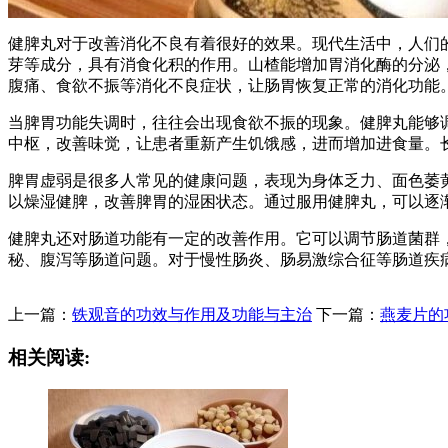
健脾丸对于改善消化不良有着很好的效果。现代生活中，人们
芽等成分，具有消食化积的作用。山楂能增加胃消化酶的分泌
腹痛、食欲不振等消化不良症状，让肠胃恢复正常的消化功能
当脾胃功能失调时，往往会出现食欲不振的现象。健脾丸能够
中枢，改善味觉，让患者重新产生饥饿感，进而增加进食量。
脾胃虚弱是很多人常见的健康问题，表现为身体乏力、面色萎
以燥湿健脾，改善脾胃的湿困状态。通过服用健脾丸，可以逐
健脾丸还对肠道功能有一定的改善作用。它可以调节肠道菌群
秘、腹泻等肠道问题。对于慢性肠炎、肠易激综合征等肠道疾
上一篇：
铁观音的功效与作用及功能与主治
下一篇：
燕麦片的
相关阅读: