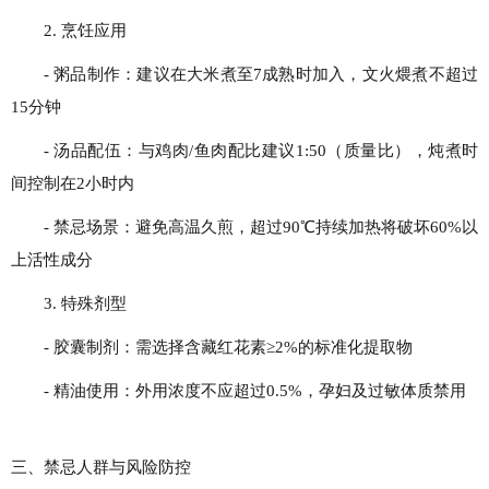
2. 烹饪应用
- 粥品制作：建议在大米煮至7成熟时加入，文火煨煮不超过
15分钟
- 汤品配伍：与鸡肉/鱼肉配比建议1:50（质量比），炖煮时
间控制在2小时内
- 禁忌场景：避免高温久煎，超过90℃持续加热将破坏60%以
上活性成分
3. 特殊剂型
- 胶囊制剂：需选择含藏红花素≥2%的标准化提取物
- 精油使用：外用浓度不应超过0.5%，孕妇及过敏体质禁用
三、禁忌人群与风险防控