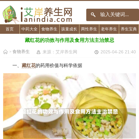
首页
中药大全
食物养生
孩童成长
两性养生
老年养生
养生宝典
藏红花的功效与作用及食用方法主治禁忌
食物养生
来源：艾岸养生网
2025-04-26 21:40
>
一、
藏红花
的药用价值与科学依据