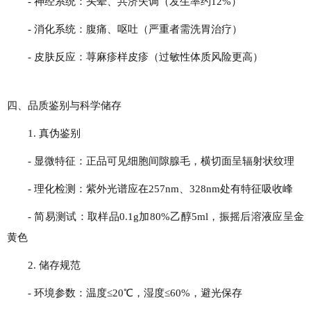
- 神经系统：头晕、共济失调（发生率约12%）
- 消化系统：腹痛、呕吐（严重者需洗胃治疗）
- 皮肤反应：荨麻疹样皮疹（过敏性体质风险更高）
四、品质鉴别与科学储存
1. 真伪鉴别
- 显微特征：正品可见细胞间隙腺毛，横切面呈辐射状纹理
- 理化检测：紫外光谱应在257nm、328nm处有特征吸收峰
- 简易测试：取样品0.1g加80%乙醇5ml，振摇后溶液应呈金
黄色
2. 储存规范
- 环境参数：温度≤20℃，湿度≤60%，避光保存