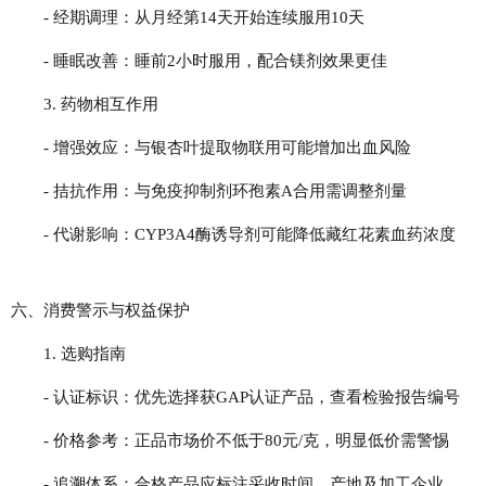
- 经期调理：从月经第14天开始连续服用10天
- 睡眠改善：睡前2小时服用，配合镁剂效果更佳
3. 药物相互作用
- 增强效应：与银杏叶提取物联用可能增加出血风险
- 拮抗作用：与免疫抑制剂环孢素A合用需调整剂量
- 代谢影响：CYP3A4酶诱导剂可能降低藏红花素血药浓度
六、消费警示与权益保护
1. 选购指南
- 认证标识：优先选择获GAP认证产品，查看检验报告编号
- 价格参考：正品市场价不低于80元/克，明显低价需警惕
- 追溯体系：合格产品应标注采收时间、产地及加工企业