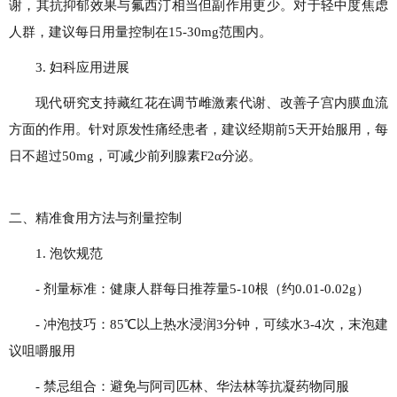
谢，其抗抑郁效果与氟西汀相当但副作用更少。对于轻中度焦虑
人群，建议每日用量控制在15-30mg范围内。
3. 妇科应用进展
现代研究支持藏红花在调节雌激素代谢、改善子宫内膜血流
方面的作用。针对原发性痛经患者，建议经期前5天开始服用，每
日不超过50mg，可减少前列腺素F2α分泌。
二、精准食用方法与剂量控制
1. 泡饮规范
- 剂量标准：健康人群每日推荐量5-10根（约0.01-0.02g）
- 冲泡技巧：85℃以上热水浸润3分钟，可续水3-4次，末泡建
议咀嚼服用
- 禁忌组合：避免与阿司匹林、华法林等抗凝药物同服