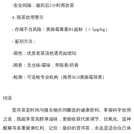
-安全间隔：服药后2小时再饮茶
4. 陈茶饮用警示
- 存储不当风险：黄曲霉毒素B1超标（＞5μg/kg）
- 鉴别方法：
-观色：优质老茶汤色透亮如琥珀
-闻香：无仓味/霉味，带陈香/药香
-检测：可送检专业机构（推荐SGS黄曲霉筛查）
结语
普洱茶是时间与微生物共同酿造的健康密码。掌握科学饮用
之道，既能享受其醇厚滋味，更能收获代谢调节、抗氧化、提神
醒脑等多重健康红利。记住：最好的普洱茶，永远是适合自己体