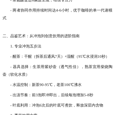
- 两者协同作用持续时间达4-6小时，优于咖啡的单一代谢模
式
二、品鉴艺术：从冲泡到创意饮用的进阶指南
1. 专业冲泡五步法
- 醒茶：干醒（拆茶后通风7天）+湿醒（95℃水浸润10秒）
- 器具选择：生茶用紫砂壶（透气性佳），熟茶宜用柴烧陶
壶（软化水质）
- 水温控制：新茶90-95℃，老茶100℃沸水
- 出汤节奏：前3泡即冲即出，后续每泡增加5-8秒
- 叶底利用：冲泡6次后的叶底可煮饮，释放深层内含物