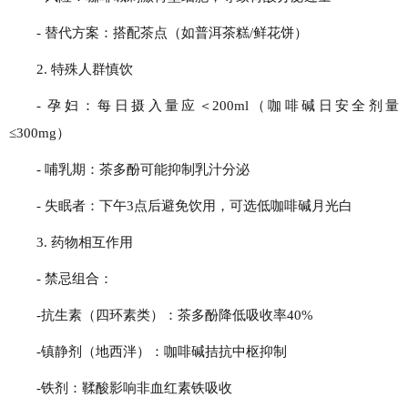
- 替代方案：搭配茶点（如普洱茶糕/鲜花饼）
2. 特殊人群慎饮
- 孕妇：每日摄入量应＜200ml（咖啡碱日安全剂量
≤300mg）
- 哺乳期：茶多酚可能抑制乳汁分泌
- 失眠者：下午3点后避免饮用，可选低咖啡碱月光白
3. 药物相互作用
- 禁忌组合：
-抗生素（四环素类）：茶多酚降低吸收率40%
-镇静剂（地西泮）：咖啡碱拮抗中枢抑制
-铁剂：鞣酸影响非血红素铁吸收