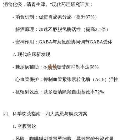
消食化痰，清胃生津。"现代药理研究证实：
- 消食机制：促进胃泌素分泌（提升37%）
- 解酒原理：加速乙醇脱氢酶活性（提高2.1倍）
- 安神作用：GABA与茶氨酸协同调节GABA受体
2. 现代临床新发现
- 糖尿病辅助：α-
葡萄
糖苷酶抑制率达68%
- 心血管保护：抑制血管紧张素转化酶（ACE）活性
- 抗辐射效应：茶多糖清除羟自由基效率72%
四、科学饮茶指南：四大禁忌与解决方案
1. 空腹禁饮
- 风险：咖啡碱刺激胃壁细胞，导致胃酸分泌过量