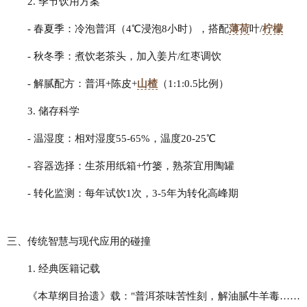
2. 季节饮用方案
- 春夏季：冷泡普洱（4℃浸泡8小时），搭配
薄荷
叶/
柠檬
- 秋冬季：煮饮老茶头，加入姜片/红枣调饮
- 解腻配方：普洱+陈皮+
山楂
（1:1:0.5比例）
3. 储存科学
- 温湿度：相对湿度55-65%，温度20-25℃
- 容器选择：生茶用纸箱+竹篓，熟茶宜用陶罐
- 转化监测：每年试饮1次，3-5年为转化高峰期
三、传统智慧与现代应用的碰撞
1. 经典医籍记载
《本草纲目拾遗》载："普洱茶味苦性刻，解油腻牛羊毒……