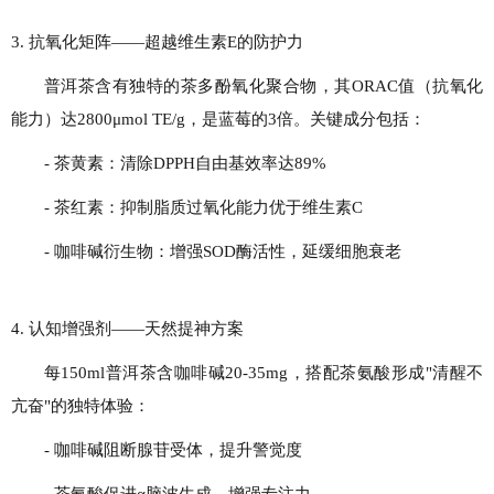
3. 抗氧化矩阵——超越维生素E的防护力
普洱茶含有独特的茶多酚氧化聚合物，其ORAC值（抗氧化
能力）达2800μmol TE/g，是蓝莓的3倍。关键成分包括：
- 茶黄素：清除DPPH自由基效率达89%
- 茶红素：抑制脂质过氧化能力优于维生素C
- 咖啡碱衍生物：增强SOD酶活性，延缓细胞衰老
4. 认知增强剂——天然提神方案
每150ml普洱茶含咖啡碱20-35mg，搭配茶氨酸形成"清醒不
亢奋"的独特体验：
- 咖啡碱阻断腺苷受体，提升警觉度
- 茶氨酸促进α脑波生成，增强专注力