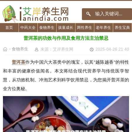
首页
中药大全
食物养生
孩童成长
两性养生
老年养生
养生宝典
普洱茶的功效与作用及食用方法主治禁忌
食物养生
来源：艾岸养生网
2025-04-26 21:40
>
普洱茶
作为中国六大茶类中的瑰宝，以其"越陈越香"的特性
和丰富的健康价值闻名。本文将结合现代营养学与传统医学智
慧，从功效机制、冲泡艺术到科学饮用禁忌，为您揭开普洱茶的
全方位奥秘。