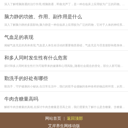
深入了解维脑路通的治疗作用,维脑路通，即曲克芦丁，是一种在临床上应用较为广泛的药物。...
脑力静的功效、作用、副作用是什么
深入了解脑力静的多面影响,脑力静是一种在临床上应用较为广泛的药物，它对于人体的神经系...
气血足的表现
揭秘气血充足的具体表现,气血是人体生命活动的重要物质基础，气血充足与否直接影响着身体...
和多人同时发生性有什么危害
探讨和多人同时发生性行为可能带来的健康和心理风险,,随着社会观念的变化，部分人群可能
认...
勤洗手的好处有哪些
勤洗手，守护健康的小秘诀,在日常生活中，我们的双手会接触到各种各样的物品和环境，从而...
牛肉含糖量高吗
解析牛肉含糖量的真相,在探讨牛肉含糖量是否高之前，我们需要先了解什么是含糖量。含糖量...
网站首页
|
返回顶部
艾岸养生网移动版