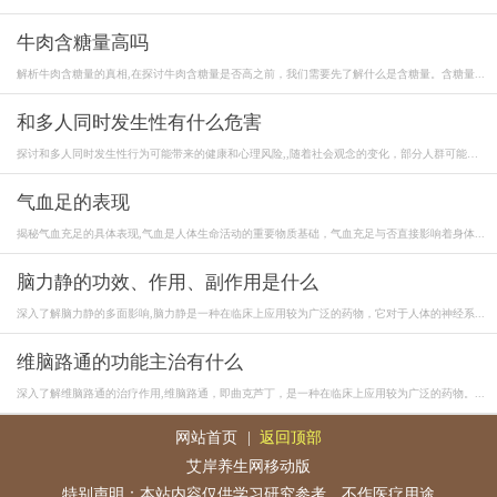
牛肉含糖量高吗
解析牛肉含糖量的真相,在探讨牛肉含糖量是否高之前，我们需要先了解什么是含糖量。含糖量...
和多人同时发生性有什么危害
探讨和多人同时发生性行为可能带来的健康和心理风险,,随着社会观念的变化，部分人群可能
认...
气血足的表现
揭秘气血充足的具体表现,气血是人体生命活动的重要物质基础，气血充足与否直接影响着身体...
脑力静的功效、作用、副作用是什么
深入了解脑力静的多面影响,脑力静是一种在临床上应用较为广泛的药物，它对于人体的神经系...
维脑路通的功能主治有什么
深入了解维脑路通的治疗作用,维脑路通，即曲克芦丁，是一种在临床上应用较为广泛的药物。...
网站首页
|
返回顶部
艾岸养生网移动版
特别声明：本站内容仅供学习研究参考，不作医疗用途