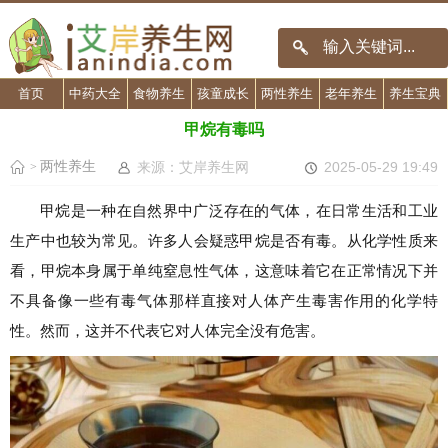
首页
中药大全
食物养生
孩童成长
两性养生
老年养生
养生宝典
甲烷有毒吗
两性养生
来源：艾岸养生网
2025-05-29 19:49
>
甲烷是一种在自然界中广泛存在的气体，在日常生活和工业
生产中也较为常见。许多人会疑惑甲烷是否有毒。从化学性质来
看，甲烷本身属于单纯窒息性气体，这意味着它在正常情况下并
不具备像一些有毒气体那样直接对人体产生毒害作用的化学特
性。然而，这并不代表它对人体完全没有危害。