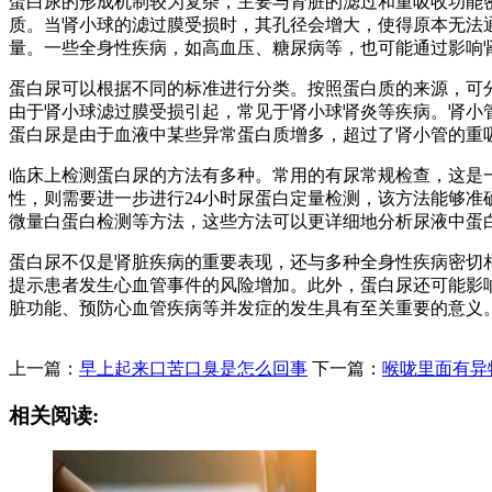
蛋白尿的形成机制较为复杂，主要与肾脏的滤过和重吸收功能
质。当肾小球的滤过膜受损时，其孔径会增大，使得原本无法
量。一些全身性疾病，如高血压、糖尿病等，也可能通过影响
蛋白尿可以根据不同的标准进行分类。按照蛋白质的来源，可
由于肾小球滤过膜受损引起，常见于肾小球肾炎等疾病。肾小
蛋白尿是由于血液中某些异常蛋白质增多，超过了肾小管的重
临床上检测蛋白尿的方法有多种。常用的有尿常规检查，这是
性，则需要进一步进行24小时尿蛋白定量检测，该方法能够准
微量白蛋白检测等方法，这些方法可以更详细地分析尿液中蛋
蛋白尿不仅是肾脏疾病的重要表现，还与多种全身性疾病密切
提示患者发生心血管事件的风险增加。此外，蛋白尿还可能影
脏功能、预防心血管疾病等并发症的发生具有至关重要的意义
上一篇：
早上起来口苦口臭是怎么回事
下一篇：
喉咙里面有异
相关阅读: