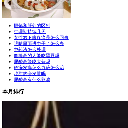
胆郁和肝郁的区别
生理期持续几天
女性右下腹疼痛是怎么回事
眼睛里面进虫子了怎么办
中药渣怎么处理
血糖高的人能吃黑豆吗
尿酸高能吃大蒜吗
痔疮发痒怎么办该怎么治
吃甜的会发胖吗
尿酸高有什么影响
本月排行