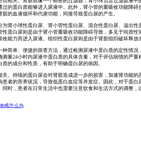
密切相关。肾脏就像一个精密的过滤器，肾小球负责过滤血液中
通过的蛋白质能够进入尿液中。此外，肾小管的重吸收功能障碍
肾脏的血液循环和代谢功能，间接导致蛋白尿的产生。
分为肾小球性蛋白尿、肾小管性蛋白尿、混合性蛋白尿、溢出性
管性蛋白尿则是由于肾小管重吸收功能障碍导致，多见于间质性
吸收能力而进入尿液。组织性蛋白尿则是由于肾脏组织破坏释放
一种简单、便捷的筛查方法，通过检测尿液中蛋白质的定性情况
确测量24小时内尿液中蛋白质的具体含量，对于评估病情的严
白质的成分和性质，有助于明确蛋白尿的病因。
相关。持续的蛋白尿会对肾脏造成进一步的损害，加速肾功能的
响患者的营养状况，导致低蛋白血症等并发症。因此，对于蛋白
。同时，患者在日常生活中也需要注意饮食和生活方式的调整，
物感怎么办