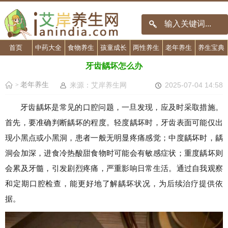
首页
中药大全
食物养生
孩童成长
两性养生
老年养生
养生宝典
牙齿龋坏怎么办
老年养生
来源：艾岸养生网
2025-07-04 14:58
>
牙齿龋坏是常见的口腔问题，一旦发现，应及时采取措施。
首先，要准确判断龋坏的程度。轻度龋坏时，牙齿表面可能仅出
现小黑点或小黑洞，患者一般无明显疼痛感觉；中度龋坏时，龋
洞会加深，进食冷热酸甜食物时可能会有敏感症状；重度龋坏则
会累及牙髓，引发剧烈疼痛，严重影响日常生活。通过自我观察
和定期口腔检查，能更好地了解龋坏状况，为后续治疗提供依
据。