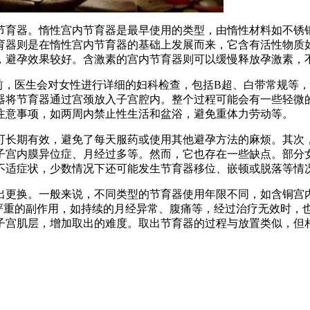
节育器。惰性宫内节育器是最早使用的类型，由惰性材料如不锈
育器则是在惰性宫内节育器的基础上发展而来，它含有活性物质
，避孕效果较好。含激素的宫内节育器则可以缓慢释放孕激素，
放置前，医生会对女性进行详细的妇科检查，包括B超、白带常规
器将节育器通过宫颈放入子宫腔内。整个过程可能会有一些轻微
注意事项，如两周内禁止性生活和盆浴，避免重体力劳动等。
可长期有效，避免了每天服药或使用其他避孕方法的麻烦。其次
子宫内膜异位症、月经过多等。然而，它也存在一些缺点。部分
不适症状，少数情况下还可能发生节育器移位、嵌顿或脱落等情
更换。一般来说，不同类型的节育器使用年限不同，如含铜宫内节
现了严重的副作用，如持续的月经异常、腹痛等，经过治疗无效时
宫肌层，增加取出的难度。取出节育器的过程与放置类似，但相对