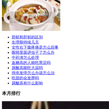
胆郁和肝郁的区别
生理期持续几天
女性右下腹疼痛是怎么回事
眼睛里面进虫子了怎么办
中药渣怎么处理
血糖高的人能吃黑豆吗
尿酸高能吃大蒜吗
痔疮发痒怎么办该怎么治
吃甜的会发胖吗
尿酸高有什么影响
本月排行