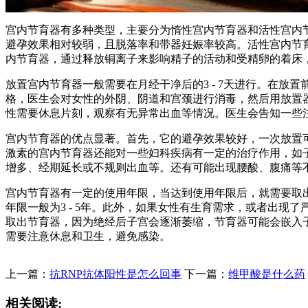
宫内节育器有多种类型，主要分为惰性宫内节育器和活性宫内
避孕效果相对较弱，且脱落率和带器妊娠率较高。活性宫内节
内节育器，通过释放铜离子来影响精子的活动和受精卵的着床
放置宫内节育器一般需要在月经干净后的3 - 7天进行。在
格，医生会对女性的外阴、阴道和宫颈进行消毒，然后用放置
性需要休息片刻，观察有无异常出血等情况。医生会告知一些
宫内节育器的优点显著。首先，它的避孕效果较好，一次放置
激素的宫内节育器还能对一些妇科疾病有一定的治疗作用，如
增多、经期延长或不规则出血等。还有可能出现腰酸、腹痛等
宫内节育器有一定的使用年限，当达到使用年限后，就需要取出
年限一般为3 - 5年。此外，如果女性有生育需求，或者出
取出节育器，因为绝经后子宫会逐渐萎缩，节育器可能会嵌入子
需要注意休息和卫生，避免感染。
上一篇：
抗RNP抗体阳性是怎么回事
下一篇：
维甲酸是什么药
相关阅读: