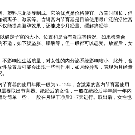
钢、塑料尼龙类等制成。它的优点是价格便宜、放置时间长，但
如铜离子、激素等。含铜宫内节育器是目前使用最广泛的活性宫
不仅能提高避孕效果，还能减少月经量、缓解痛经等。
等，以确定子宫的大小、位置和是否有炎症等情况。如果检查合
的不适，如下腹坠胀、腰酸等，但一般都可以忍受。放置后，女
，不影响性生活质量，对女性的内分泌系统影响较小。此外，含
女性放置后可能会出现一些副作用，如月经异常，表现为月经量
况。
育器的使用年限一般为5 - 15年，含激素的宫内节育器使用
，也需要取出节育器。绝经后的女性，一般在绝经后半年到一年内
简单一些，一般在月经干净后3 - 7天进行。取出后，女性也