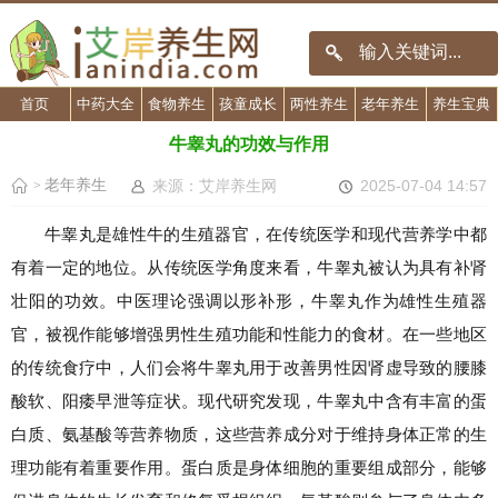
首页
中药大全
食物养生
孩童成长
两性养生
老年养生
养生宝典
牛睾丸的功效与作用
老年养生
来源：艾岸养生网
2025-07-04 14:57
>
牛睾丸是雄性牛的生殖器官，在传统医学和现代营养学中都
有着一定的地位。从传统医学角度来看，牛睾丸被认为具有补肾
壮阳的功效。中医理论强调以形补形，牛睾丸作为雄性生殖器
官，被视作能够增强男性生殖功能和性能力的食材。在一些地区
的传统食疗中，人们会将牛睾丸用于改善男性因肾虚导致的腰膝
酸软、阳痿早泄等症状。现代研究发现，牛睾丸中含有丰富的蛋
白质、氨基酸等营养物质，这些营养成分对于维持身体正常的生
理功能有着重要作用。蛋白质是身体细胞的重要组成部分，能够