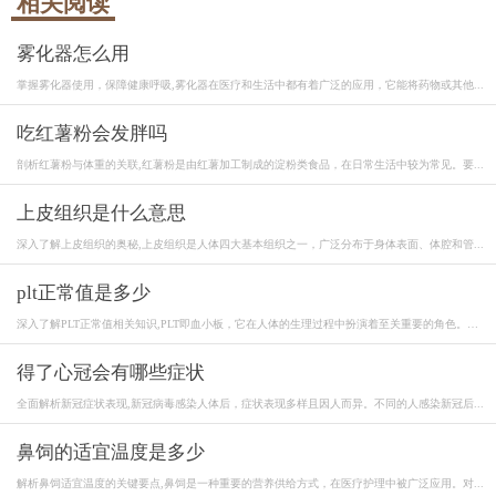
相关阅读
雾化器怎么用
掌握雾化器使用，保障健康呼吸,雾化器在医疗和生活中都有着广泛的应用，它能将药物或其他...
吃红薯粉会发胖吗
剖析红薯粉与体重的关联,红薯粉是由红薯加工制成的淀粉类食品，在日常生活中较为常见。要...
上皮组织是什么意思
深入了解上皮组织的奥秘,上皮组织是人体四大基本组织之一，广泛分布于身体表面、体腔和管...
plt正常值是多少
深入了解PLT正常值相关知识,PLT即血小板，它在人体的生理过程中扮演着至关重要的角色。血
小...
得了心冠会有哪些症状
全面解析新冠症状表现,新冠病毒感染人体后，症状表现多样且因人而异。不同的人感染新冠后...
鼻饲的适宜温度是多少
解析鼻饲适宜温度的关键要点,鼻饲是一种重要的营养供给方式，在医疗护理中被广泛应用。对...