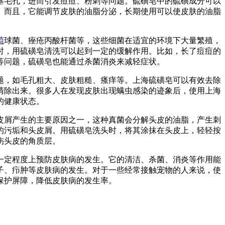
塞毛孔，进而引发痘痘、粉刺等问题。硫磺皂中的硫磺成分可以
。而且，它能调节皮肤的油脂分泌，长期使用可以使皮肤的油脂
萄
球菌、痤疮丙酸杆菌等，这些细菌在适宜的环境下大量繁殖，
时，用硫磺皂清洗可以起到一定的缓解作用。比如，长了痘痘的
等问题，硫磺皂也能通过杀菌消炎来减轻症状。
题，如毛孔粗大、皮肤粗糙、瘙痒等。上海硫磺皂可以有效去除
清除出来。很多人在发现皮肤出现螨虫感染的迹象后，使用上海
的健康状态。
皮屑产生的主要原因之一，这种真菌会分解头皮的油脂，产生刺
的污垢和头皮屑。用硫磺皂洗头时，将其涂抹在头皮上，轻轻按
伤头皮的角质层。
一定程度上预防皮肤病的发生。它的清洁、杀菌、消炎等作用能
子、疖肿等皮肤病的发生。对于一些经常接触宠物的人来说，使
保护屏障，降低皮肤病的发生率。