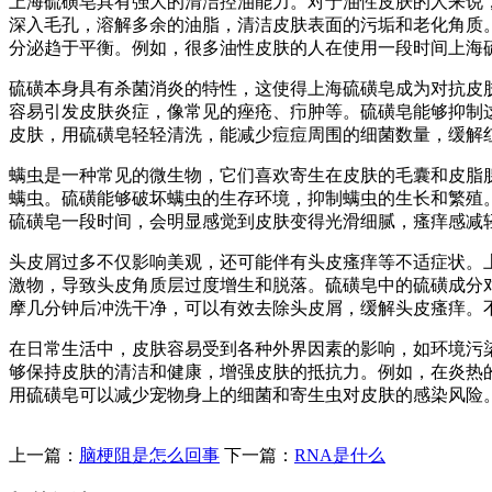
上海硫磺皂具有强大的清洁控油能力。对于油性皮肤的人来说
深入毛孔，溶解多余的油脂，清洁皮肤表面的污垢和老化角质
分泌趋于平衡。例如，很多油性皮肤的人在使用一段时间上海
硫磺本身具有杀菌消炎的特性，这使得上海硫磺皂成为对抗皮
容易引发皮肤炎症，像常见的痤疮、疖肿等。硫磺皂能够抑制
皮肤，用硫磺皂轻轻清洗，能减少痘痘周围的细菌数量，缓解
螨虫是一种常见的微生物，它们喜欢寄生在皮肤的毛囊和皮脂
螨虫。硫磺能够破坏螨虫的生存环境，抑制螨虫的生长和繁殖
硫磺皂一段时间，会明显感觉到皮肤变得光滑细腻，瘙痒感减
头皮屑过多不仅影响美观，还可能伴有头皮瘙痒等不适症状。
激物，导致头皮角质层过度增生和脱落。硫磺皂中的硫磺成分
摩几分钟后冲洗干净，可以有效去除头皮屑，缓解头皮瘙痒。
在日常生活中，皮肤容易受到各种外界因素的影响，如环境污
够保持皮肤的清洁和健康，增强皮肤的抵抗力。例如，在炎热
用硫磺皂可以减少宠物身上的细菌和寄生虫对皮肤的感染风险
上一篇：
脑梗阻是怎么回事
下一篇：
RNA是什么