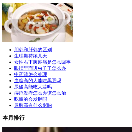
胆郁和肝郁的区别
生理期持续几天
女性右下腹疼痛是怎么回事
眼睛里面进虫子了怎么办
中药渣怎么处理
血糖高的人能吃黑豆吗
尿酸高能吃大蒜吗
痔疮发痒怎么办该怎么治
吃甜的会发胖吗
尿酸高有什么影响
本月排行