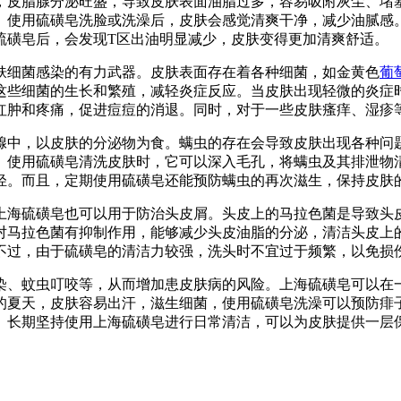
，皮脂腺分泌旺盛，导致皮肤表面油脂过多，容易吸附灰尘、堵
。使用硫磺皂洗脸或洗澡后，皮肤会感觉清爽干净，减少油腻感
硫磺皂后，会发现T区出油明显减少，皮肤变得更加清爽舒适。
肤细菌感染的有力武器。皮肤表面存在着各种细菌，如金黄色
葡
这些细菌的生长和繁殖，减轻炎症反应。当皮肤出现轻微的炎症
红肿和疼痛，促进痘痘的消退。同时，对于一些皮肤瘙痒、湿疹
腺中，以皮肤的分泌物为食。螨虫的存在会导致皮肤出现各种问
。使用硫磺皂清洗皮肤时，它可以深入毛孔，将螨虫及其排泄物
轻。而且，定期使用硫磺皂还能预防螨虫的再次滋生，保持皮肤
上海硫磺皂也可以用于防治头皮屑。头皮上的马拉色菌是导致头
对马拉色菌有抑制作用，能够减少头皮油脂的分泌，清洁头皮上
不过，由于硫磺皂的清洁力较强，洗头时不宜过于频繁，以免损
染、蚊虫叮咬等，从而增加患皮肤病的风险。上海硫磺皂可以在
的夏天，皮肤容易出汗，滋生细菌，使用硫磺皂洗澡可以预防痱
。长期坚持使用上海硫磺皂进行日常清洁，可以为皮肤提供一层