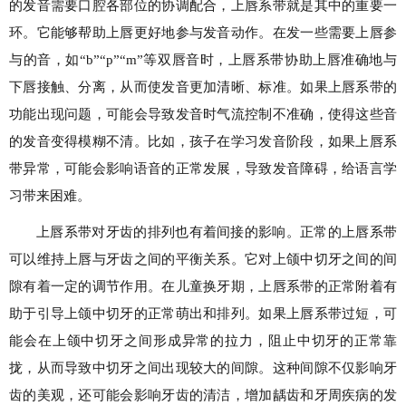
的发音需要口腔各部位的协调配合，上唇系带就是其中的重要一
环。它能够帮助上唇更好地参与发音动作。在发一些需要上唇参
与的音，如“b”“p”“m”等双唇音时，上唇系带协助上唇准确地与
下唇接触、分离，从而使发音更加清晰、标准。如果上唇系带的
功能出现问题，可能会导致发音时气流控制不准确，使得这些音
的发音变得模糊不清。比如，孩子在学习发音阶段，如果上唇系
带异常，可能会影响语音的正常发展，导致发音障碍，给语言学
习带来困难。
上唇系带对牙齿的排列也有着间接的影响。正常的上唇系带
可以维持上唇与牙齿之间的平衡关系。它对上颌中切牙之间的间
隙有着一定的调节作用。在儿童换牙期，上唇系带的正常附着有
助于引导上颌中切牙的正常萌出和排列。如果上唇系带过短，可
能会在上颌中切牙之间形成异常的拉力，阻止中切牙的正常靠
拢，从而导致中切牙之间出现较大的间隙。这种间隙不仅影响牙
齿的美观，还可能会影响牙齿的清洁，增加龋齿和牙周疾病的发