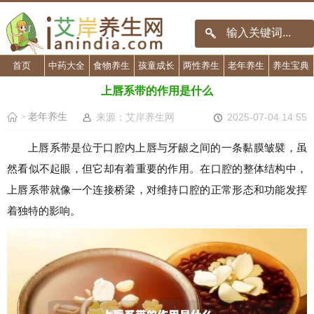
首页
中药大全
食物养生
孩童成长
两性养生
老年养生
养生宝典
上唇系带的作用是什么
老年养生
来源：艾岸养生网
2025-07-04 14:55
>
上唇系带是位于口腔内上唇与牙龈之间的一条黏膜皱襞，虽
然看似不起眼，但它却有着重要的作用。在口腔的整体结构中，
上唇系带就像一个连接桥梁，对维持口腔的正常形态和功能发挥
着独特的影响。