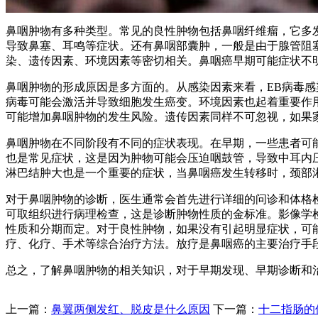
鼻咽肿物有多种类型。常见的良性肿物包括鼻咽纤维瘤，它多
导致鼻塞、耳鸣等症状。还有鼻咽部囊肿，一般是由于腺管阻
染、遗传因素、环境因素等密切相关。鼻咽癌早期可能症状不
鼻咽肿物的形成原因是多方面的。从感染因素来看，EB病毒
病毒可能会激活并导致细胞发生癌变。环境因素也起着重要作
可能增加鼻咽肿物的发生风险。遗传因素同样不可忽视，如果
鼻咽肿物在不同阶段有不同的症状表现。在早期，一些患者可
也是常见症状，这是因为肿物可能会压迫咽鼓管，导致中耳内
淋巴结肿大也是一个重要的症状，当鼻咽癌发生转移时，颈部
对于鼻咽肿物的诊断，医生通常会首先进行详细的问诊和体格
可取组织进行病理检查，这是诊断肿物性质的金标准。影像学检
性质和分期而定。对于良性肿物，如果没有引起明显症状，可
疗、化疗、手术等综合治疗方法。放疗是鼻咽癌的主要治疗手
总之，了解鼻咽肿物的相关知识，对于早期发现、早期诊断和
上一篇：
鼻翼两侧发红、脱皮是什么原因
下一篇：
十二指肠的