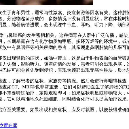
发生于青年男性，通常与性激素、炎症刺激等因素有关。这种肿
塞、分泌物潴留形成的，多数情况下没有明显症状，常在体检时
明显，随着病情进展，会出现涕中带血、耳鸣、听力下降、颈部
感染与鼻咽癌的发生密切相关。这种病毒在人群中广泛传播，感
用，长期暴露在含有化学物质如甲醛、多环芳烃等的环境中，或
家族中有鼻咽癌等相关疾病的患者，其亲属患鼻咽肿物的几率可
能仅出现轻微的症状，如涕中带血，这是由于肿物表面的血管破
压力失衡，影响听力。随着病情的发展，患者可能会出现鼻塞，
淋巴结可能会首先受到侵犯，表现为颈部出现无痛性肿块，质地
检查，了解患者的症状、家族史等情况。然后会进行鼻咽镜检查
查如CT、MRI等也非常重要，它们可以帮助医生了解肿物的
能不需要特殊治疗，定期观察即可；如果症状明显或肿物较大，
段，它可以精准地杀死癌细胞，同时结合化疗可以提高治疗效果
治疗至关重要。如果出现相关症状，应及时就医，以便获得准确
位置在哪