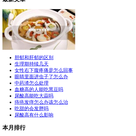
胆郁和肝郁的区别
生理期持续几天
女性右下腹疼痛是怎么回事
眼睛里面进虫子了怎么办
中药渣怎么处理
血糖高的人能吃黑豆吗
尿酸高能吃大蒜吗
痔疮发痒怎么办该怎么治
吃甜的会发胖吗
尿酸高有什么影响
本月排行