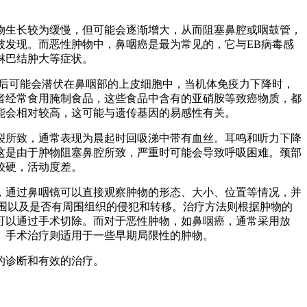
物生长较为缓慢，但可能会逐渐增大，从而阻塞鼻腔或咽鼓管，
被发现。而恶性肿物中，鼻咽癌是最为常见的，它与EB病毒感
淋巴结肿大等症状。
染后可能会潜伏在鼻咽部的上皮细胞中，当机体免疫力下降时，
者经常食用腌制食品，这些食品中含有的亚硝胺等致癌物质，都
能会相对较高，这可能与遗传基因的易感性有关。
裂所致，通常表现为晨起时回吸涕中带有血丝。耳鸣和听力下降
这是由于肿物阻塞鼻腔所致，严重时可能会导致呼吸困难。颈部
较硬，活动度差。
，通过鼻咽镜可以直接观察肿物的形态、大小、位置等情况，并
范围以及是否有周围组织的侵犯和转移。治疗方法则根据肿物的
可以通过手术切除。而对于恶性肿物，如鼻咽癌，通常采用放
。手术治疗则适用于一些早期局限性的肿物。
的诊断和有效的治疗。