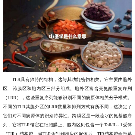
TLR具有独特的结构，这与其功能密切相关。它主要由胞外
区、跨膜区和胞内区三部分组成。胞外区富含亮氨酸重复序列
（LRR），这些重复序列能够识别不同的病原体相关分子模式。
不同的TLR其胞外区的LRR数量和排列方式有所不同，这决定了
它们对不同病原体的识别特异性。跨膜区是一段疏水的氨基酸序
列，它将TLR锚定在细胞膜上。胞内区则包含一个Toll/IL - 1受体
（TIR）结构域，当TLR识别到相应的配体后，TIR结构域会招募