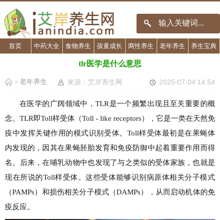
首页
中药大全
食物养生
孩童成长
两性养生
老年养生
养生宝典
tlr医学是什么意思
老年养生
来源：艾岸养生网
2025-07-04 14:54
>
在医学的广阔领域中，TLR是一个频繁出现且至关重要的概
念。TLR即Toll样受体（Toll - like receptors），它是一类在天然免
疫中发挥关键作用的模式识别受体。Toll样受体最初是在果蝇体
内发现的，因其在果蝇胚胎发育和免疫防御中起着重要作用而得
名。后来，在哺乳动物中也发现了与之类似的受体家族，也就是
现在所说的Toll样受体。这些受体能够识别病原体相关分子模式
（PAMPs）和损伤相关分子模式（DAMPs），从而启动机体的免
疫反应。