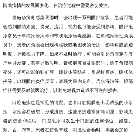
随着病情的发展而变化，在治疗过程中需要密切关注。
当疱疹病毒感染眼部时，会出现一系列眼部症状。患者可能
会感到眼睛疼痛、畏光、流泪，视力也可能会受到影响。眼部疱
疹常见于单纯疱疹病毒和带状疱疹病毒感染。在单纯疱疹性角膜
炎中，患者的角膜会出现树枝状或地图状的溃疡，影响角膜的透
明度，导致视力下降。如果不及时治疗，可能会引起角膜穿孔等
严重并发症，甚至导致失明。带状疱疹累及眼部时，除了角膜病
变外，还可能影响到虹膜、睫状体等结构，引起虹膜炎、睫状体
炎等，出现眼内炎症反应，表现为眼内充血、房水混浊等。眼部
症状需要及时就医治疗，以避免对视力造成不可逆的损害。
口腔疱疹也是常见的情况。患者口腔黏膜会出现成簇的小水
疱，水疱容易破裂，形成溃疡。这些溃疡通常疼痛明显，影响患
者的进食和说话。口腔疱疹可发生于口腔的任何部位，如唇、
颊、舌、腭等。患者在进食辛辣、刺激性食物时，疼痛会加剧。