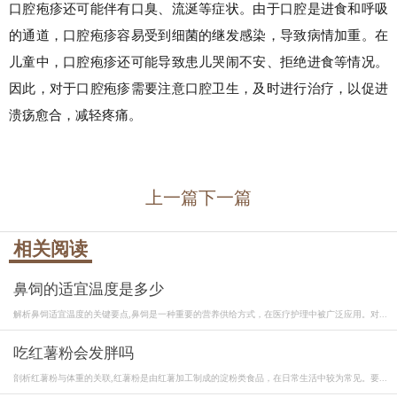
口腔疱疹还可能伴有口臭、流涎等症状。由于口腔是进食和呼吸
的通道，口腔疱疹容易受到细菌的继发感染，导致病情加重。在
儿童中，口腔疱疹还可能导致患儿哭闹不安、拒绝进食等情况。
因此，对于口腔疱疹需要注意口腔卫生，及时进行治疗，以促进
溃疡愈合，减轻疼痛。
上一篇
下一篇
相关阅读
鼻饲的适宜温度是多少
解析鼻饲适宜温度的关键要点,鼻饲是一种重要的营养供给方式，在医疗护理中被广泛应用。对...
吃红薯粉会发胖吗
剖析红薯粉与体重的关联,红薯粉是由红薯加工制成的淀粉类食品，在日常生活中较为常见。要...