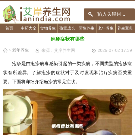
首页
中药大全
食物养生
孩童成长
两性养生
老年养生
养生宝典
疱疹症状有哪些
老年养生
来源：艾岸养生网
2025-07-02 17:39
>
疱疹是由疱疹病毒感染引起的一类疾病，不同类型的疱疹症
状有所差异。了解疱疹的症状对于及时发现和治疗疾病至关重
要。下面将详细介绍疱疹的常见症状。