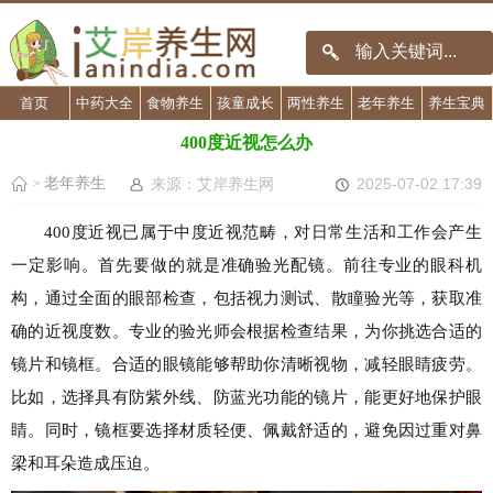
首页
中药大全
食物养生
孩童成长
两性养生
老年养生
养生宝典
400度近视怎么办
老年养生
来源：艾岸养生网
2025-07-02 17:39
>
400度近视已属于中度近视范畴，对日常生活和工作会产生
一定影响。首先要做的就是准确验光配镜。前往专业的眼科机
构，通过全面的眼部检查，包括视力测试、散瞳验光等，获取准
确的近视度数。专业的验光师会根据检查结果，为你挑选合适的
镜片和镜框。合适的眼镜能够帮助你清晰视物，减轻眼睛疲劳。
比如，选择具有防紫外线、防蓝光功能的镜片，能更好地保护眼
睛。同时，镜框要选择材质轻便、佩戴舒适的，避免因过重对鼻
梁和耳朵造成压迫。