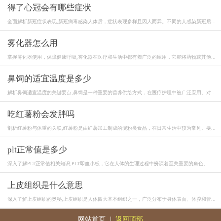
得了心冠会有哪些症状
全面解析新冠症状表现,新冠病毒感染人体后，症状表现多样且因人而异。不同的人感染新冠后...
雾化器怎么用
掌握雾化器使用，保障健康呼吸,雾化器在医疗和生活中都有着广泛的应用，它能将药物或其他...
鼻饲的适宜温度是多少
解析鼻饲适宜温度的关键要点,鼻饲是一种重要的营养供给方式，在医疗护理中被广泛应用。对...
吃红薯粉会发胖吗
剖析红薯粉与体重的关联,红薯粉是由红薯加工制成的淀粉类食品，在日常生活中较为常见。要...
plt正常值是多少
深入了解PLT正常值相关知识,PLT即血小板，它在人体的生理过程中扮演着至关重要的角色。血
小...
上皮组织是什么意思
深入了解上皮组织的奥秘,上皮组织是人体四大基本组织之一，广泛分布于身体表面、体腔和管...
网站首页
|
返回顶部