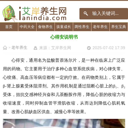
首页
中药大全
食物养生
孩童成长
两性养生
老年养生
养生宝典
心得安说明书
老年养生
来源：艾岸养生网
2025-07-02 17:39
>
心得安，通用名为盐酸普萘洛尔片，是一种在临床上广泛应
用的药物。它主要用于治疗多种心血管系统疾病，对心律失常、
心绞痛、高血压等病症都有一定的疗效。在药物类别上，它属于
β-肾上腺素受体阻滞剂。其作用机制是通过阻断心脏上的β₁、β₂
受体，拮抗交感神经兴奋和儿茶酚胺作用，降低心脏的收缩力与
收缩速度，同时抑制血管平滑肌收缩，从而达到降低心肌耗氧
量、改善心肌缺血区供血、减慢心率等效果。