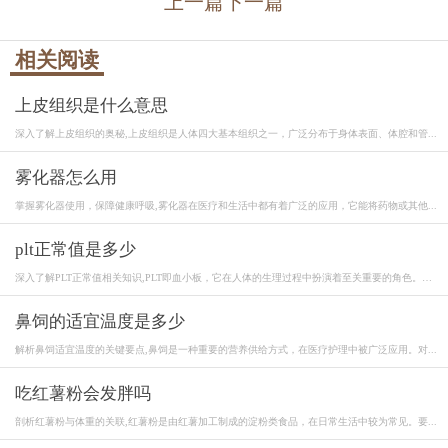
上一篇
下一篇
相关阅读
上皮组织是什么意思
深入了解上皮组织的奥秘,上皮组织是人体四大基本组织之一，广泛分布于身体表面、体腔和管...
雾化器怎么用
掌握雾化器使用，保障健康呼吸,雾化器在医疗和生活中都有着广泛的应用，它能将药物或其他...
plt正常值是多少
深入了解PLT正常值相关知识,PLT即血小板，它在人体的生理过程中扮演着至关重要的角色。血
小...
鼻饲的适宜温度是多少
解析鼻饲适宜温度的关键要点,鼻饲是一种重要的营养供给方式，在医疗护理中被广泛应用。对...
吃红薯粉会发胖吗
剖析红薯粉与体重的关联,红薯粉是由红薯加工制成的淀粉类食品，在日常生活中较为常见。要...