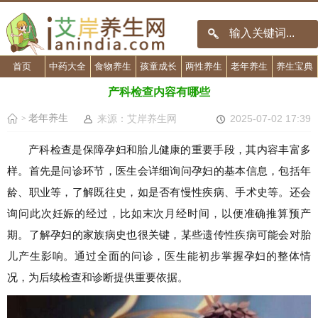
首页
中药大全
食物养生
孩童成长
两性养生
老年养生
养生宝典
产科检查内容有哪些
老年养生
来源：艾岸养生网
2025-07-02 17:39
>
产科检查是保障孕妇和胎儿健康的重要手段，其内容丰富多
样。首先是问诊环节，医生会详细询问孕妇的基本信息，包括年
龄、职业等，了解既往史，如是否有慢性疾病、手术史等。还会
询问此次妊娠的经过，比如末次月经时间，以便准确推算预产
期。了解孕妇的家族病史也很关键，某些遗传性疾病可能会对胎
儿产生影响。通过全面的问诊，医生能初步掌握孕妇的整体情
况，为后续检查和诊断提供重要依据。