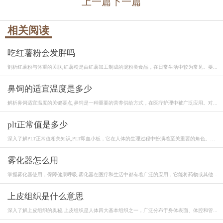
上一篇
下一篇
相关阅读
吃红薯粉会发胖吗
剖析红薯粉与体重的关联,红薯粉是由红薯加工制成的淀粉类食品，在日常生活中较为常见。要...
鼻饲的适宜温度是多少
解析鼻饲适宜温度的关键要点,鼻饲是一种重要的营养供给方式，在医疗护理中被广泛应用。对...
plt正常值是多少
深入了解PLT正常值相关知识,PLT即血小板，它在人体的生理过程中扮演着至关重要的角色。血
小...
雾化器怎么用
掌握雾化器使用，保障健康呼吸,雾化器在医疗和生活中都有着广泛的应用，它能将药物或其他...
上皮组织是什么意思
深入了解上皮组织的奥秘,上皮组织是人体四大基本组织之一，广泛分布于身体表面、体腔和管...