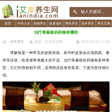
首页
中药大全
食物养生
孩童成长
两性养生
老年养生
养生宝典
治疗荨麻疹的药物有哪些
老年养生
来源：艾岸养生网
2025-07-02 17:39
>
荨麻疹是一种常见的皮肤疾病，发作时皮肤会出现风团、瘙
痒等症状，给患者带来极大的不适。治疗荨麻疹的药物有多种类
型，它们作用机制不同，适用情况也有所差异。下面为您详细介
绍。