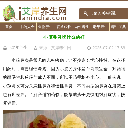
首页
中药大全
食物养生
孩童成长
两性养生
老年养生
养生宝典
小孩鼻炎吃什么药好
老年养生
来源：艾岸养生网
2025-07-02 17:39
>
小孩鼻炎是常见的儿科疾病，让不少家长忧心忡忡。在选择
用药时，需要谨慎考虑。因为小孩的身体发育尚未完全，对药物
的耐受性和反应与成人不同，所以用药需格外小心。一般来说，
小孩鼻炎可分为急性鼻炎和慢性鼻炎，不同类型的鼻炎在用药上
也有所差异。了解合适的药物，能帮助孩子更快地缓解症状，恢
复健康。