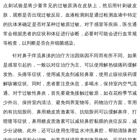
点刺试验是将少量常见的过敏原滴在皮肤上，然后用针刺破皮
肤，观察是否出现过敏反应。血液检测则是通过检测血液中特定
的抗体来确定是否对某种过敏原过敏。对于感冒等疾病，医生通
常会根据患者的症状和体征进行诊断，必要时可能会进行血常规
等检查，以判断是否合并细菌感染。
针对鼻子痒流鼻涕的治疗方法因病因不同而有所不同。如果
是感冒引起的，一般以对症治疗为主。可以使用解热镇痛药缓解
发热、头痛等症状，使用减充血剂减轻鼻塞，使用止咳祛痰药缓
解咳嗽症状。同时，患者要注意休息，多喝水，保持室内空气流
通。对于过敏性鼻炎，首先要避免接触过敏原，如在花粉季节减
少外出、保持室内清洁、避免饲养宠物等。药物治疗方面，常用
的有抗组胺药、鼻用糖皮质激素等。抗组胺药可以缓解鼻痒、打
喷嚏等症状，鼻用糖皮质激素可以减轻鼻腔黏膜的炎症反应，减
少分泌物。此外，还可以使用生理盐水冲洗鼻腔，帮助清除鼻腔
内的过敏原和分泌物。如果是环境因素刺激导致的，应尽快脱离