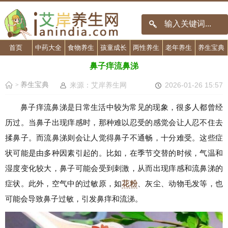
首页
中药大全
食物养生
孩童成长
两性养生
老年养生
养生宝典
鼻子痒流鼻涕
养生宝典
来源：艾岸养生网
2026-01-26 15:57
>
鼻子痒流鼻涕是日常生活中较为常见的现象，很多人都曾经
历过。当鼻子出现痒感时，那种难以忍受的感觉会让人忍不住去
揉鼻子。而流鼻涕则会让人觉得鼻子不通畅，十分难受。这些症
状可能是由多种因素引起的。比如，在季节交替的时候，气温和
湿度变化较大，鼻子可能会受到刺激，从而出现痒感和流鼻涕的
症状。此外，空气中的过敏原，如
花粉
、灰尘、动物毛发等，也
可能会导致鼻子过敏，引发鼻痒和流涕。