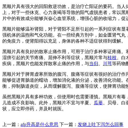
黑顺片具有强大的回阳救逆功效，是治疗亡阳证的要药。当人
上，对于一些休克、心力衰竭等导致的阳气虚脱患者，常以黑
片中的有效成分能够兴奋心血管系统，增强心脏的收缩力，促
黑顺片能够温补肾阳，对于肾阳不足所引起的一系列症状有显
强机体的温煦和气化功能。在一些经典方剂中，如金匮肾气丸
的免疫力，使肾阳得以充足，身体的各种不适症状得到缓解。
黑顺片具有良好的散寒止痛作用，可用于治疗多种寒证疼痛。
湿痹引起的关节疼痛、屈伸不利等症状，黑顺片常与
桂枝
、白
疾病，黑顺片也能发挥散寒止痛的作用，与
当归
、
川芎
等药物
黑顺片对于脾胃虚寒所致的腹泻、腹痛等症状有很好的治疗作
能够促进胃肠道的蠕动，增加消化液的分泌，改善消化功能。
衡，抑制肠道炎症，从而缓解腹泻、腹痛等症状，使脾胃功能
虽然黑顺片具有多种功效，但使用时也需要谨慎。黑顺片有毒
儿造成不良影响。此外，黑顺片不宜与半夏、
瓜蒌
、贝母、白
状，应立即停药，并及时就医。
上一篇：
afp升高是什么意思
下一篇：
发烧上吐下泻怎么回事