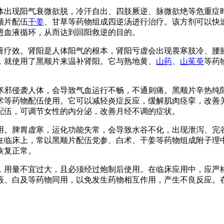
体出现阳气衰微欲脱，冷汗自出、四肢厥逆、脉微欲绝等危重症
顺片配伍
干姜
、甘草等药物组成四逆汤进行治疗。该方剂可以快
进血液循环，从而达到回阳救逆的目的。
著疗效。肾阳是人体阳气的根本，肾阳亏虚会出现畏寒肢冷、腰
，就使用了黑顺片来温补肾阳。它与熟地黄、
山药
、
山茱萸
等药
寒邪侵袭人体，会导致气血运行不畅，不通则痛。黑顺片辛热纯
术等药物配伍使用。它可以减轻炎症反应，缓解肌肉痉挛，改善
配伍，可调节女性的内分泌，改善月经不调的症状。
用。脾胃虚寒，运化功能失常，会导致水谷不化，出现泄泻、完
在临床上，常以黑顺片配伍党参、白术、干姜等药物组成附子理
恢复正常。
，用量不宜过大，且必须经过炮制后使用。在临床应用中，应严
蔹、白及等药物同用，以免发生药物相互作用，产生不良反应。