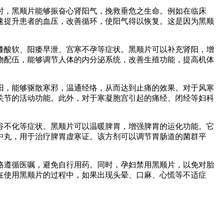
时，黑顺片能够振奋心肾阳气，挽救垂危之生命。例如在临床
速提升患者的血压，改善循环，使阳气得以恢复。这是因为黑顺
膝酸软、阳痿早泄、宫寒不孕等症状。黑顺片可以补充肾阳，增
物配伍，能够调节人体的内分泌系统，改善生殖功能，提高机体
阳，能够驱散寒邪，温通经络，从而达到止痛的效果。对于风寒
关节的活动功能。此外，对于寒凝胞宫引起的痛经、闭经等妇科
谷不化等症状。黑顺片可以温暖脾胃，增强脾胃的运化功能。它
中丸，用于治疗脾胃虚寒证。该方剂可以调节胃肠道的菌群平
格遵循医嘱，避免自行用药。同时，孕妇禁用黑顺片，以免对胎
在使用黑顺片的过程中，如果出现头晕、口麻、心慌等不适症