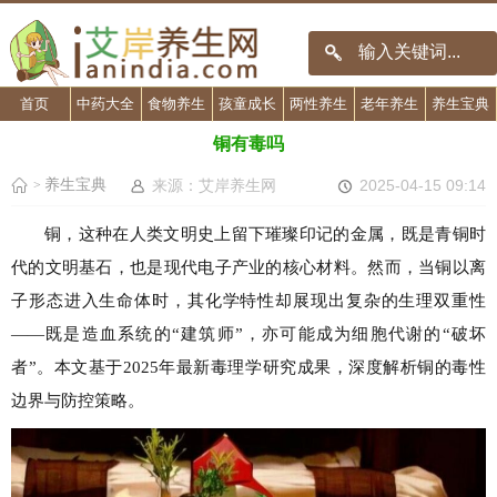
首页
中药大全
食物养生
孩童成长
两性养生
老年养生
养生宝典
铜有毒吗
养生宝典
来源：艾岸养生网
2025-04-15 09:14
>
铜，这种在人类文明史上留下璀璨印记的金属，既是青铜时
代的文明基石，也是现代电子产业的核心材料。然而，当铜以离
子形态进入生命体时，其化学特性却展现出复杂的生理双重性
——既是造血系统的“建筑师”，亦可能成为细胞代谢的“破坏
者”。本文基于2025年最新毒理学研究成果，深度解析铜的毒性
边界与防控策略。