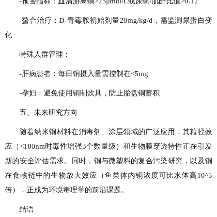
-预警指标：血清游离铜>25μmol/L或尿铜/肌酐比值>0.12
-螯合治疗：D-青霉胺初始剂量20mg/kg/d，需监测尿蛋白变
化
特殊人群管理：
-肝病患者：每日铜摄入量需控制在<5mg
-孕妇：避免使用铜制炊具，防止胎盘铜蓄积
五、未来研究方向
随着纳米铜材料在消毒剂、涂层领域的广泛应用，其粒径效
应（<100nm时毒性增强3个数量级）和生物膜穿透特性正在引发
新的安全评估需求。同时，铜与微塑料的复合污染研究，以及铜
在食物链中的生物放大效应（鱼类体内铜浓度可比水体高10^5
倍），正成为环境毒理学的前沿课题。
结语