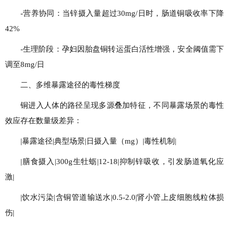
-营养协同：当锌摄入量超过30mg/日时，肠道铜吸收率下降
42%
-生理阶段：孕妇因胎盘铜转运蛋白活性增强，安全阈值需下
调至8mg/日
二、多维暴露途径的毒性梯度
铜进入人体的路径呈现多源叠加特征，不同暴露场景的毒性
效应存在数量级差异：
|暴露途径|典型场景|日摄入量（mg）|毒性机制|
|膳食摄入|300g生牡蛎|12-18|抑制锌吸收，引发肠道氧化应
激|
|饮水污染|含铜管道输送水|0.5-2.0|肾小管上皮细胞线粒体损
伤|