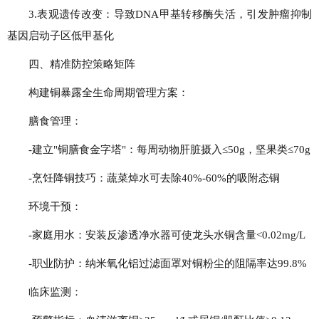
3.表观遗传改变：导致DNA甲基转移酶失活，引发肿瘤抑制
基因启动子区低甲基化
四、精准防控策略矩阵
构建铜暴露全生命周期管理方案：
膳食管理：
-建立"铜膳食金字塔"：每周动物肝脏摄入≤50g，坚果类≤70g
-烹饪降铜技巧：蔬菜焯水可去除40%-60%的吸附态铜
环境干预：
-家庭用水：安装反渗透净水器可使龙头水铜含量<0.02mg/L
-职业防护：纳米氧化铝过滤面罩对铜粉尘的阻隔率达99.8%
临床监测：