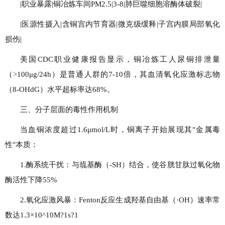
|职业暴露|铜冶炼车间PM2.5|3-8|肺巨噬细胞溶酶体破裂|
|医源性摄入|含铜宫内节育器|微克级缓释|子宫内膜局部氧化
损伤|
美国CDC职业健康报告显示，铜冶炼工人尿铜排泄量
（>100μg/24h）是普通人群的7-10倍，其血清氧化应激标志物
（8-OHdG）水平超标率达68%。
三、分子层面的毒性作用机制
当血铜浓度超过1.6μmol/L时，铜离子开始展现其"金属毒
性"本质：
1.酶系统干扰：与巯基酶（-SH）结合，使谷胱甘肽过氧化物
酶活性下降55%
2.氧化应激风暴：Fenton反应生成羟基自由基（·OH）速率常
数达1.3×10^10M?1s?1