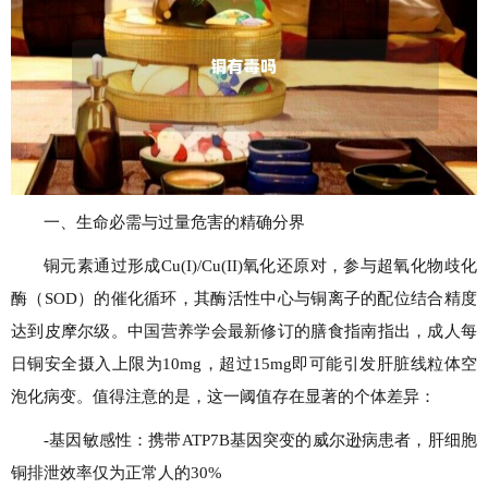
一、生命必需与过量危害的精确分界
铜元素通过形成Cu(I)/Cu(II)氧化还原对，参与超氧化物歧化
酶（SOD）的催化循环，其酶活性中心与铜离子的配位结合精度
达到皮摩尔级。中国营养学会最新修订的膳食指南指出，成人每
日铜安全摄入上限为10mg，超过15mg即可能引发肝脏线粒体空
泡化病变。值得注意的是，这一阈值存在显著的个体差异：
-基因敏感性：携带ATP7B基因突变的威尔逊病患者，肝细胞
铜排泄效率仅为正常人的30%