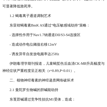
可显著降低致死率。
1.2 蝎毒离子通道调制艺术
东亚钳蝎毒素BmK AS通过"电压敏感域劫持"策略：
- 选择性作用于Nav1.7钠通道DII/S3-S4连接区
- 造成动作电位阈值右移12mV
- 诱发异常自发放电频率达25Hz
伊朗毒理学期刊报道，儿童蝎蜇伤后血清CK-MB升高幅度与
神经症状严重程度呈正相关（r=0.89,P<0.01）。
二、植物神经毒素的神经递质网络破坏术
2.1 曼陀罗生物碱的胆碱能劫持
东莨菪碱通过竞争性拮抗M1受体，造成：