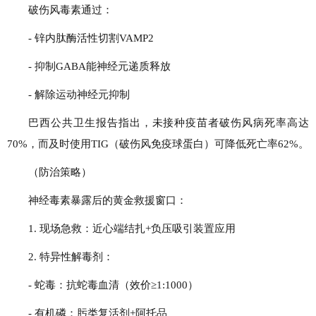
破伤风毒素通过：
- 锌内肽酶活性切割VAMP2
- 抑制GABA能神经元递质释放
- 解除运动神经元抑制
巴西公共卫生报告指出，未接种疫苗者破伤风病死率高达
70%，而及时使用TIG（破伤风免疫球蛋白）可降低死亡率62%。
（防治策略）
神经毒素暴露后的黄金救援窗口：
1. 现场急救：近心端结扎+负压吸引装置应用
2. 特异性解毒剂：
- 蛇毒：抗蛇毒血清（效价≥1:1000）
- 有机磷：肟类复活剂+阿托品