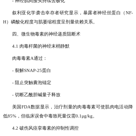
- 神经肌肉接头持续去极化
叙利亚化学袭击幸存者研究显示，暴露者神经丝蛋白（NF-
H）磷酸化程度与肌萎缩程度呈剂量依赖关系。
四、微生物毒素的神经递质阻断术
4.1 肉毒杆菌的神经末梢静默
肉毒毒素A通过：
- 裂解SNAP-25蛋白
- 阻止突触囊泡锚定
- 切断乙酰胆碱量子释放
美国FDA数据显示，治疗剂量的肉毒毒素可使肌肉电活动降
低85%，但临床误食中毒致死量仅需0.1μg/kg。
4.2 破伤风痉挛毒素的抑制性调控