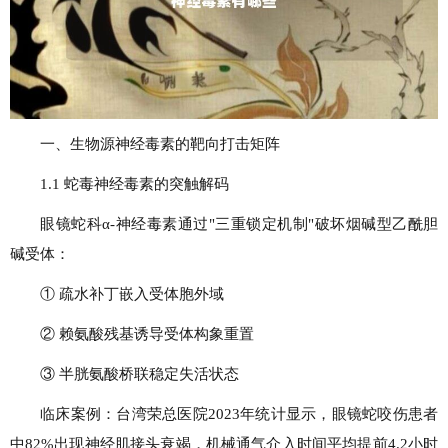
一、生物源神经毒素的靶向打击矩阵
1.1 蛇毒神经毒素的突触解码
眼镜蛇科α-神经毒素通过"三重锁定机制"破坏烟碱型乙酰胆
碱受体：
① 疏水补丁嵌入受体胞外域
② 赖氨酸残基诱导受体构象重置
③ 半胱氨酸桥联稳定失活状态
临床案例：台湾荣总医院2023年统计显示，眼镜蛇咬伤患者
中82%出现神经肌接头衰竭，机械通气介入时间平均提前4.2小时