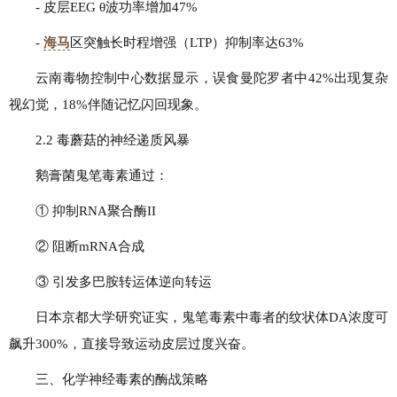
- 皮层EEG θ波功率增加47%
-
海马
区突触长时程增强（LTP）抑制率达63%
云南毒物控制中心数据显示，误食曼陀罗者中42%出现复杂
视幻觉，18%伴随记忆闪回现象。
2.2 毒蘑菇的神经递质风暴
鹅膏菌鬼笔毒素通过：
① 抑制RNA聚合酶II
② 阻断mRNA合成
③ 引发多巴胺转运体逆向转运
日本京都大学研究证实，鬼笔毒素中毒者的纹状体DA浓度可
飙升300%，直接导致运动皮层过度兴奋。
三、化学神经毒素的酶战策略