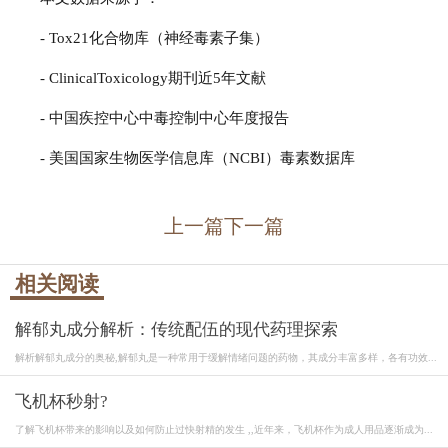
- Tox21化合物库（神经毒素子集）
- ClinicalToxicology期刊近5年文献
- 中国疾控中心中毒控制中心年度报告
- 美国国家生物医学信息库（NCBI）毒素数据库
上一篇
下一篇
相关阅读
解郁丸成分解析：传统配伍的现代药理探索
解析解郁丸成分的奥秘,解郁丸是一种常用于缓解情绪问题的药物，其成分丰富多样，各有功效...
飞机杯秒射?
了解飞机杯带来的影响以及如何防止过快射精的发生 ,,近年来，飞机杯作为成人用品逐渐成为...