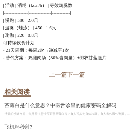
| 活动 | 消耗（kcal/h） | 等效鸡腿数 |
|----------------|---------------|------------|
| 慢跑 | 580 | 2.0只 |
| 游泳（蛙泳） | 450 | 1.6只 |
| 瑜伽 | 220 | 0.8只 |
可持续饮食计划
- 21天周期：每周2次→递减至1次
- 替代方案：鸡腿肉肠（80%含肉量）+羽衣甘蓝脆片
上一篇
下一篇
相关阅读
苔薄白是什么意思？中医舌诊里的健康密码全解码
清晨的洗漱台前，你是否注意过舌面那层薄白苔？有人视其为身体垃圾，有人当作湿气警报，...
飞机杯秒射?