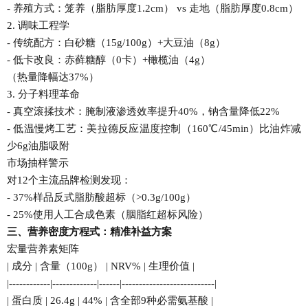
- 养殖方式：笼养（脂肪厚度1.2cm） vs 走地（脂肪厚度0.8cm）
2. 调味工程学
- 传统配方：白砂糖（15g/100g）+大豆油（8g）
- 低卡改良：赤藓糖醇（0卡）+橄榄油（4g）
（热量降幅达37%）
3. 分子料理革命
- 真空滚揉技术：腌制液渗透效率提升40%，钠含量降低22%
- 低温慢烤工艺：美拉德反应温度控制（160℃/45min）比油炸减
少6g油脂吸附
市场抽样警示
对12个主流品牌检测发现：
- 37%样品反式脂肪酸超标（>0.3g/100g）
- 25%使用人工合成色素（胭脂红超标风险）
三、营养密度方程式：精准补益方案
宏量营养素矩阵
| 成分 | 含量（100g） | NRV% | 生理价值 |
|------------|-------------|------|---------------------------|
| 蛋白质 | 26.4g | 44% | 含全部9种必需氨基酸 |