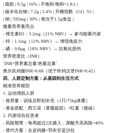
| 脂肪 | 9.5g | 16% | 不饱和/饱和=1.8:1 |
| 碳水化合物 | 7.2g | 2.4% | 升糖指数（GI）55 |
| 钠 | 595mg | 30% | 相当于1.5g食盐 |
微量营养素亮点
- 维生素B3：3.2mg（21% NRV）→ 参与能量代谢
- 锌：1.1mg（12% NRV）→ 增强免疫力
- 硒：9.8μg（18% NRV）→ 抗氧化损伤
营养密度比（INR）
`INR=营养素总量/热量总量`
奥尔良鸡腿INR=0.68（优于炸鸡汉堡INR=0.42）
四、人群定制方案：从基因到生活方式
精准营养模型
1. 运动增肌人群
- 推荐量：训练后即刻补充（1只/75kg体重）
- 黄金搭配：西兰花（莱菔硫烷）+红薯（慢碳）
2. 代谢综合征患者
- 风险预警：每周超过2次摄入，尿酸升高风险+40%
- 替代方案：去皮鸡腿+羽衣甘蓝沙拉