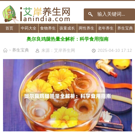
首页
中药大全
食物养生
孩童成长
两性养生
老年养生
养生宝典
奥尔良鸡腿热量全解析：科学食用指南
养生宝典
来源：艾岸养生网
2025-04-10 17:12
>