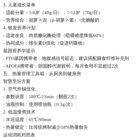
3. 儿童成长菜单
- 适龄分量：3-6岁（40g/日），7-12岁（70g/日）
- 营养组合：胡萝卜泥（β-胡萝卜素）+无糖酸奶
4. 银发营养计划
- 适老改良：肉质嫩化酶处理（咀嚼难度降低60%）
- 协同成分：维生素D强化（促进钙吸收）
基因营养学提示
- FTO基因携带者：饱腹感信号延迟，建议搭配膳食纤维补充剂
- APOE4携带者：胆固醇代谢较弱，每月食用不宜超过2次
五、热量管理工具箱：从厨房到健身房
智慧烹饪方案
1. 空气炸锅优化
- 参数设置：180℃/15min（翻面2次）
- 油脂控制：使用喷油瓶（0.3g/次）
2. 低温慢煮技术
- 水浴温度：65℃/90min
- 热量锁定：比传统烤制减少18%热量散失
运动消耗对照表