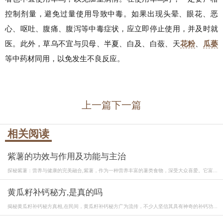
控制剂量，避免过量使用导致中毒。如果出现头晕、眼花、恶
心、呕吐、腹痛、腹泻等中毒症状，应立即停止使用，并及时就
医。此外，草乌不宜与贝母、半夏、白及、白蔹、天
花粉
、
瓜蒌
等中药材同用，以免发生不良反应。
上一篇
下一篇
相关阅读
紫薯的功效与作用及功能与主治
探秘紫薯：营养与健康的完美融合,紫薯，作为一种营养丰富的薯类食物，深受大众喜爱。它富...
黄瓜籽补钙秘方,是真的吗
揭秘黄瓜籽补钙秘方真相,在民间，黄瓜籽补钙秘方广为流传，不少人坚信其具有神奇的补钙功...