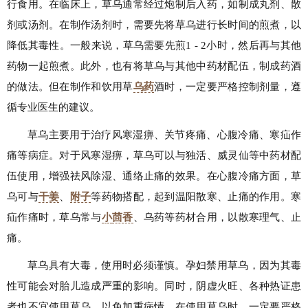
行食用。在临床上，草乌通常经过炮制后入药，如制成丸剂、散
剂或汤剂。在制作汤剂时，需要先将草乌进行长时间的煎煮，以
降低其毒性。一般来说，草乌需要先煎1 - 2小时，然后再与其他
药物一起煎煮。此外，也有将草乌与其他中药材配伍，制成药酒
的做法。但在制作和饮用草
乌药
酒时，一定要严格控制剂量，遵
循专业医生的建议。
草乌主要用于治疗风寒湿痹、关节疼痛、心腹冷痛、寒疝作
痛等病症。对于风寒湿痹，草乌可以与独活、威灵仙等中药材配
伍使用，增强祛风除湿、通络止痛的效果。在心腹冷痛方面，草
乌可与
干姜
、
附子
等药物搭配，起到温阳散寒、止痛的作用。寒
疝作痛时，草乌常与
小
茴香
、乌药等药材合用，以散寒理气、止
痛。
草乌具有大毒，使用时必须谨慎。孕妇禁用草乌，因为其毒
性可能会对胎儿造成严重的影响。同时，阴虚火旺、各种热证患
者也不宜使用草乌，以免加重病情。在使用草乌时，一定要严格