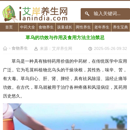
首页
中药大全
食物养生
孩童成长
两性养生
老年养生
养生宝典
草乌的功效与作用及食用方法主治禁忌
食物养生
来源：艾岸养生网
2025-05-26 09:32
>
草乌是一种具有独特药用价值的中药材，在传统医学中应用
广泛。它为毛茛科植物北乌头的干燥块根，其性热，味辛、苦，
有大毒。草乌归心、肝、肾、脾经，具有祛风除湿、温经止痛等
功效。在古代，草乌就被用于治疗各种疼痛和风湿病症，其药用
历史悠久。