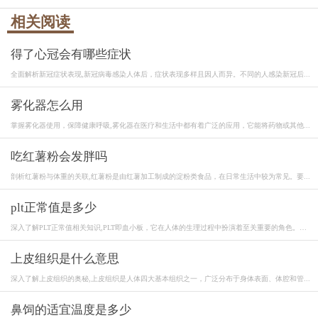
相关阅读
得了心冠会有哪些症状
全面解析新冠症状表现,新冠病毒感染人体后，症状表现多样且因人而异。不同的人感染新冠后...
雾化器怎么用
掌握雾化器使用，保障健康呼吸,雾化器在医疗和生活中都有着广泛的应用，它能将药物或其他...
吃红薯粉会发胖吗
剖析红薯粉与体重的关联,红薯粉是由红薯加工制成的淀粉类食品，在日常生活中较为常见。要...
plt正常值是多少
深入了解PLT正常值相关知识,PLT即血小板，它在人体的生理过程中扮演着至关重要的角色。血
小...
上皮组织是什么意思
深入了解上皮组织的奥秘,上皮组织是人体四大基本组织之一，广泛分布于身体表面、体腔和管...
鼻饲的适宜温度是多少