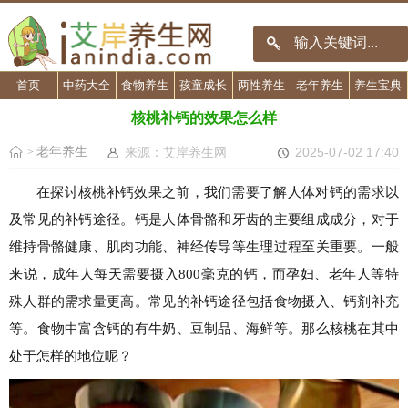
首页
中药大全
食物养生
孩童成长
两性养生
老年养生
养生宝典
核桃补钙的效果怎么样
老年养生
来源：艾岸养生网
2025-07-02 17:40
>
在探讨核桃补钙效果之前，我们需要了解人体对钙的需求以
及常见的补钙途径。钙是人体骨骼和牙齿的主要组成成分，对于
维持骨骼健康、肌肉功能、神经传导等生理过程至关重要。一般
来说，成年人每天需要摄入800毫克的钙，而孕妇、老年人等特
殊人群的需求量更高。常见的补钙途径包括食物摄入、钙剂补充
等。食物中富含钙的有牛奶、豆制品、海鲜等。那么核桃在其中
处于怎样的地位呢？