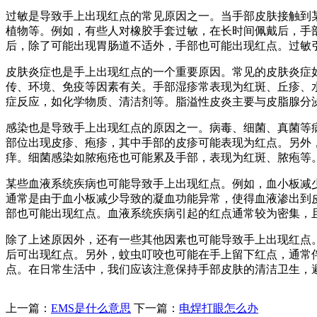
过敏是导致手上出现红点的常见原因之一。当手部皮肤接触到
植物等。例如，有些人对橡胶手套过敏，在长时间佩戴后，手
后，除了可能出现胃肠道不适外，手部也可能出现红点。过敏
皮肤炎症也是手上出现红点的一个重要原因。常见的皮肤炎症
传、环境、免疫等因素有关。手部湿疹常表现为红斑、丘疹、
症反应，如化学物质、清洁剂等。脂溢性皮炎主要与皮脂腺分
感染也是导致手上出现红点的原因之一。病毒、细菌、真菌等
部位出现皮疹、疱疹，其中手部的皮疹可能表现为红点。另外
痒。细菌感染如脓疱疮也可能累及手部，表现为红斑、脓疱等
某些血液系统疾病也可能导致手上出现红点。例如，血小板减
通常是由于血小板减少导致的凝血功能异常，使得血液渗出到
部也可能出现红点。血液系统疾病引起的红点通常较为密集，
除了上述原因外，还有一些其他因素也可能导致手上出现红点
后可出现红点。另外，蚊虫叮咬也可能在手上留下红点，通常
点。在日常生活中，我们应该注意保持手部皮肤的清洁卫生，
上一篇：
EMS是什么意思
下一篇：
电焊打眼怎么办