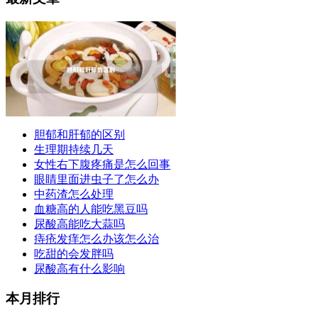
胆郁和肝郁的区别
生理期持续几天
女性右下腹疼痛是怎么回事
眼睛里面进虫子了怎么办
中药渣怎么处理
血糖高的人能吃黑豆吗
尿酸高能吃大蒜吗
痔疮发痒怎么办该怎么治
吃甜的会发胖吗
尿酸高有什么影响
本月排行