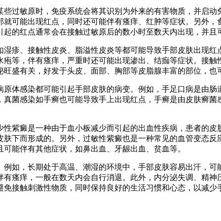
某些过敏原时，免疫系统会将其识别为外来的有害物质，并启动
部就可能出现红点，同时还可能伴有瘙痒、红肿等症状。另外，
引起的红点通常会在接触过敏原后的数小时至数天内出现，并且
如湿疹、接触性皮炎、脂溢性皮炎等都可能导致手部皮肤出现红
水疱等，伴有瘙痒，严重时还可能出现渗出、结痂等症状。接触
泌旺盛有关，好发于头皮、面部、胸部等皮脂腺丰富的部位，也
病原体感染都可能引起手部皮肤的病变。例如，手足口病是由肠
，真菌感染如手癣也可能导致手上出现红点，手癣是由皮肤癣菌
。
少性紫癜是一种由于血小板减少而引起的出血性疾病，患者的皮
皮肤下而形成的。另外，过敏性紫癜也是一种常见的血管变态反
且可能伴有其他症状，如鼻出血、牙龈出血、贫血等。
。例如，长期处于高温、潮湿的环境中，手部皮肤容易出汗，可
伴有瘙痒，一般在数天内会自行消退。此外，内分泌失调、精神
避免接触刺激性物质，同时保持良好的生活习惯和心态，以减少