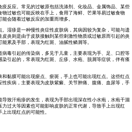
免疫反应。常见的过敏原包括洗涤剂、化妆品、金属饰品、某些
食物过敏也可能反映在手上，食用了海鲜、芒果等易过敏食物
可能会随着过敏反应的加重而增多。
点。湿疹是一种慢性炎症性皮肤病，其病因较为复杂，可能与遗
性皮炎则是由于皮肤接触到某些刺激性物质或过敏原而引起的炎
可能累及手部，表现为红斑、油腻性鳞屑等。
道病毒引起的传染病，多见于儿童，主要表现为手、足、口腔等
感染引起的，常表现为红斑、丘疹、水疱、脱屑等症状，伴有瘙
肤和黏膜可能出现瘀点、瘀斑，手上也可能出现红点。这些红点
应性疾病，主要表现为皮肤紫癜、关节肿痛、腹痛、血尿等，手
能导致汗疱疹的发生，表现为手部出现深在性小水疱，水疱干涸
压力过大等因素也可能影响皮肤的正常代谢，导致手上出现红
手上出现红点的可能性。