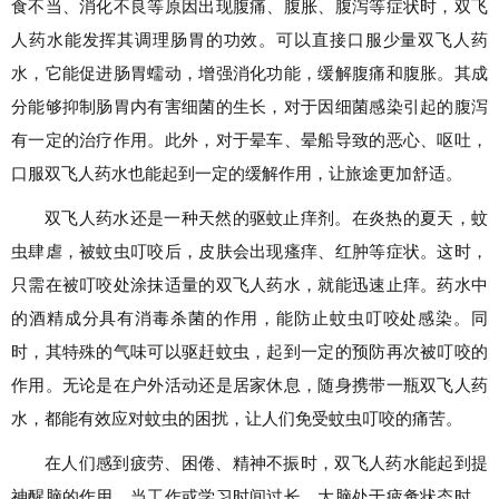
食不当、消化不良等原因出现腹痛、腹胀、腹泻等症状时，双飞
人药水能发挥其调理肠胃的功效。可以直接口服少量双飞人药
水，它能促进肠胃蠕动，增强消化功能，缓解腹痛和腹胀。其成
分能够抑制肠胃内有害细菌的生长，对于因细菌感染引起的腹泻
有一定的治疗作用。此外，对于晕车、晕船导致的恶心、呕吐，
口服双飞人药水也能起到一定的缓解作用，让旅途更加舒适。
双飞人药水还是一种天然的驱蚊止痒剂。在炎热的夏天，蚊
虫肆虐，被蚊虫叮咬后，皮肤会出现瘙痒、红肿等症状。这时，
只需在被叮咬处涂抹适量的双飞人药水，就能迅速止痒。药水中
的酒精成分具有消毒杀菌的作用，能防止蚊虫叮咬处感染。同
时，其特殊的气味可以驱赶蚊虫，起到一定的预防再次被叮咬的
作用。无论是在户外活动还是居家休息，随身携带一瓶双飞人药
水，都能有效应对蚊虫的困扰，让人们免受蚊虫叮咬的痛苦。
在人们感到疲劳、困倦、精神不振时，双飞人药水能起到提
神醒脑的作用。当工作或学习时间过长，大脑处于疲惫状态时，