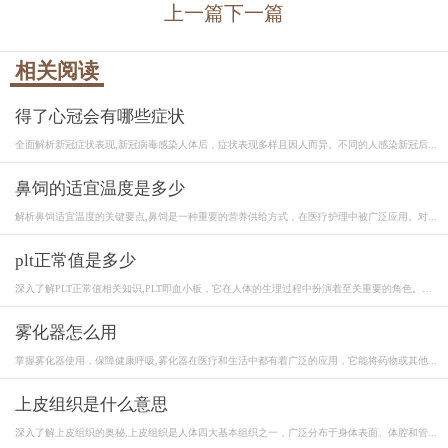
上一篇
下一篇
相关阅读
得了心冠会有哪些症状
全面解析新冠症状表现,新冠病毒感染人体后，症状表现多样且因人而异。不同的人感染新冠后...
鼻饲的适宜温度是多少
解析鼻饲适宜温度的关键要点,鼻饲是一种重要的营养供给方式，在医疗护理中被广泛应用。对...
plt正常值是多少
深入了解PLT正常值相关知识,PLT即血小板，它在人体的生理过程中扮演着至关重要的角色。血
小...
雾化器怎么用
掌握雾化器使用，保障健康呼吸,雾化器在医疗和生活中都有着广泛的应用，它能将药物或其他...
上皮组织是什么意思
深入了解上皮组织的奥秘,上皮组织是人体四大基本组织之一，广泛分布于身体表面、体腔和管...