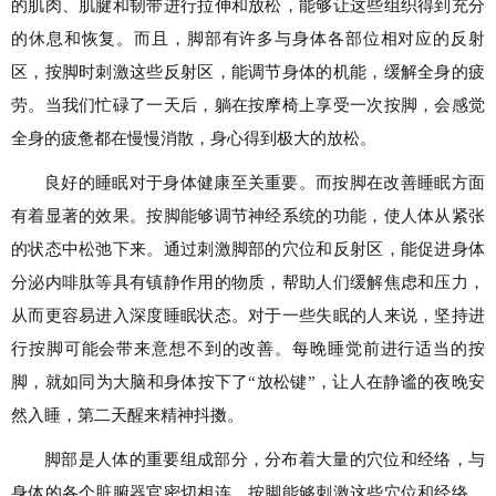
的肌肉、肌腱和韧带进行拉伸和放松，能够让这些组织得到充分
的休息和恢复。而且，脚部有许多与身体各部位相对应的反射
区，按脚时刺激这些反射区，能调节身体的机能，缓解全身的疲
劳。当我们忙碌了一天后，躺在按摩椅上享受一次按脚，会感觉
全身的疲惫都在慢慢消散，身心得到极大的放松。
良好的睡眠对于身体健康至关重要。而按脚在改善睡眠方面
有着显著的效果。按脚能够调节神经系统的功能，使人体从紧张
的状态中松弛下来。通过刺激脚部的穴位和反射区，能促进身体
分泌内啡肽等具有镇静作用的物质，帮助人们缓解焦虑和压力，
从而更容易进入深度睡眠状态。对于一些失眠的人来说，坚持进
行按脚可能会带来意想不到的改善。每晚睡觉前进行适当的按
脚，就如同为大脑和身体按下了“放松键”，让人在静谧的夜晚安
然入睡，第二天醒来精神抖擞。
脚部是人体的重要组成部分，分布着大量的穴位和经络，与
身体的各个脏腑器官密切相连。按脚能够刺激这些穴位和经络，