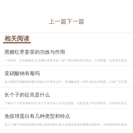
上一篇
下一篇
相关阅读
黑糖红枣姜茶的功效与作用
一杯茶饮，开启健康生活,黑糖红枣姜茶是一款广受欢迎的养生饮品，它将黑糖、红枣和生姜的...
亚硝酸钠有毒吗
深入解析亚硝酸钠的毒性奥秘,在日常生活中，亚硝酸钠是一种常见的化学物质，它被广泛应用...
长个子的征兆是什么
了解长个子前的身体信号,长个子是许多人关注的话题，尤其是青少年及其家长。在身体长高之...
免疫球蛋白有几种类型和特点
深入了解不同免疫球蛋白特性,免疫球蛋白是人体免疫系统的重要组成部分，在抵御疾病方面发...